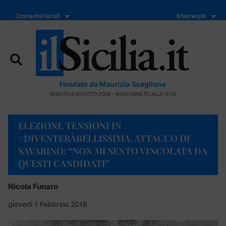
Cronache locali
Il Network
Fondato da Maurizio Scaglione
SABATO 8 AGOSTO 2026 - AGGIORNATO ALLE 19:07
ELEZIONI, TENSIONI IN
#DIVENTERÀBELLISSIMA, ATTACCO DI
SAVARINO: “NON MI SENTO VINCOLATA DA
QUESTI CANDIDATI”
Nicola Funaro
giovedì 1 Febbraio 2018