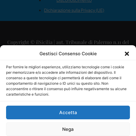
Disconoscimento
Dichiarazione sulla Privacy (UE)
Copyright © ilSicilia | aut. Tribunale di Palermo n.11 del
29/09/2015
Gestisci Consenso Cookie
Editore: Mercurio Comunicazione Soc. Coop. A.R.L.
Per fornire le migliori esperienze, utilizziamo tecnologie come i cookie
per memorizzare e/o accedere alle informazioni del dispositivo. Il
Direttore Editoriale: Maurizio Scaglione
consenso a queste tecnologie ci permetterà di elaborare dati come il
comportamento di navigazione o ID unici su questo sito. Non
Direttore Responsabile: Maria Calabrese
acconsentire o ritirare il consenso può influire negativamente su alcune
caratteristiche e funzioni.
p.zza Sant’Oliva, 9 – 90141 – Palermo – 091335557
P.IVA: 06334930820
Accetta
Mercurio Comunicazione Società Cooperativa a r.l. è
iscritta al Registro degli Operatori di Comunicazione al
Nega
numero 26988