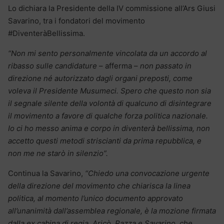
Lo dichiara la Presidente della IV commissione all’Ars Giusi
Savarino, tra i fondatori del movimento
#DiventeràBellissima.
“Non mi sento personalmente vincolata da un accordo al
ribasso sulle candidature
– afferma –
non passato in
direzione né autorizzato dagli organi preposti, come
voleva il Presidente Musumeci. Spero che questo non sia
il segnale silente della volontà di qualcuno di disintegrare
il movimento a favore di qualche forza politica nazionale.
Io ci ho messo anima e corpo in diventerà bellissima, non
accetto questi metodi striscianti da prima repubblica, e
non me ne starò in silenzio”.
Continua la Savarino,
“Chiedo una convocazione urgente
della direzione del movimento che chiarisca la linea
politica, al momento l’unico documento approvato
all’unanimità dall’assemblea regionale, è la mozione firmata
dalla ex cabina di regia, Aricò, Razza e Savarino, che