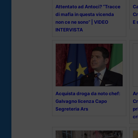
Attentato ad Antoci? “Tracce
Ca
di mafia in questa vicenda
Cr
non ce ne sono” | VIDEO
E 
INTERVISTA
Acquista droga da noto chef:
An
Galvagno licenza Capo
Cr
Segreteria Ars
pr
cr