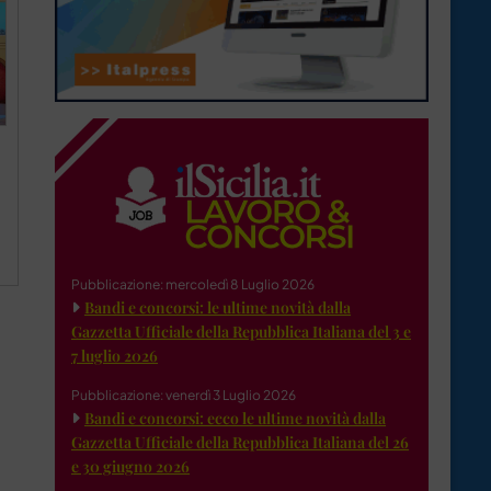
Pubblicazione: mercoledì 8 Luglio 2026
Bandi e concorsi: le ultime novità dalla
Gazzetta Ufficiale della Repubblica Italiana del 3 e
7 luglio 2026
Pubblicazione: venerdì 3 Luglio 2026
Bandi e concorsi: ecco le ultime novità dalla
Gazzetta Ufficiale della Repubblica Italiana del 26
e 30 giugno 2026