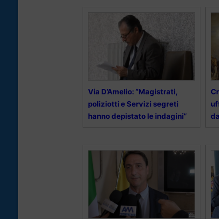
Via D’Amelio: “Magistrati,
Cr
poliziotti e Servizi segreti
uf
hanno depistato le indagini”
da