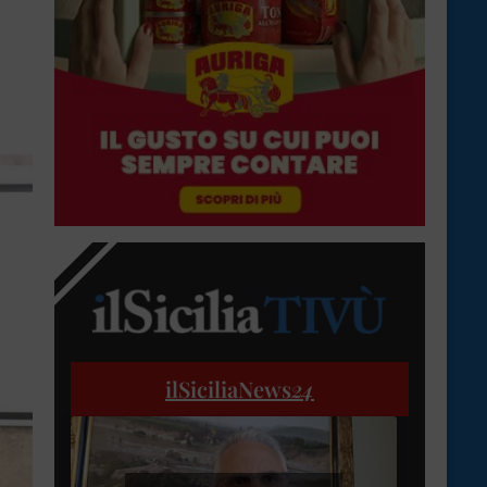
ilSiciliaNews
24