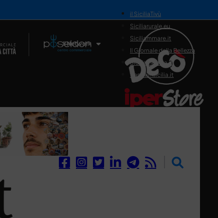
il SiciliaTivù
Siciliarurale.eu
Siciliammare.it
Il Network
Il Giornale della Bellezza
Siciliamedica.it
Sanitainsicilia.it