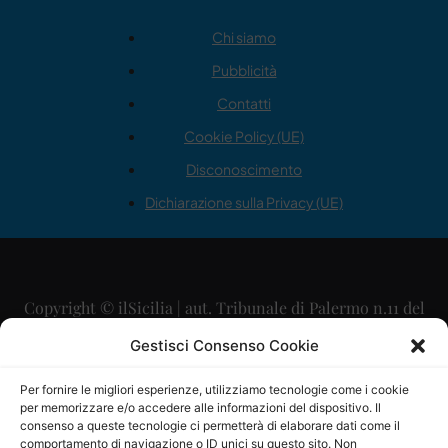
Chi siamo
Pubblicità
Contatti
Cookie Policy (UE)
Disconoscimento
Dichiarazione sulla Privacy (UE)
Copyright © ilSicilia | aut. Tribunale di Palermo n.11 del
29/09/2015
Gestisci Consenso Cookie
Editore: Mercurio Comunicazione Soc. Coop. A.R.L.
Per fornire le migliori esperienze, utilizziamo tecnologie come i cookie
per memorizzare e/o accedere alle informazioni del dispositivo. Il
Direttore Editoriale: Maurizio Scaglione
consenso a queste tecnologie ci permetterà di elaborare dati come il
comportamento di navigazione o ID unici su questo sito. Non