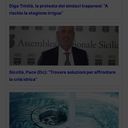
Diga Trinità, la protesta dei sindaci trapanesi: “A
rischio la stagione irrigua”
Siccità, Pace (Dc): “Trovare soluzioni per affrontare
la crisi idrica”