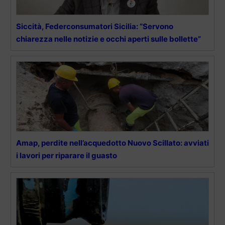
Siccità, Federconsumatori Sicilia: “Servono
chiarezza nelle notizie e occhi aperti sulle bollette”
Amap, perdite nell’acquedotto Nuovo Scillato: avviati
i lavori per riparare il guasto