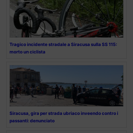
Tragico incidente stradale a Siracusa sulla SS 115:
morto un ciclista
Siracusa, gira per strada ubriaco inveendo contro i
passanti: denunciato