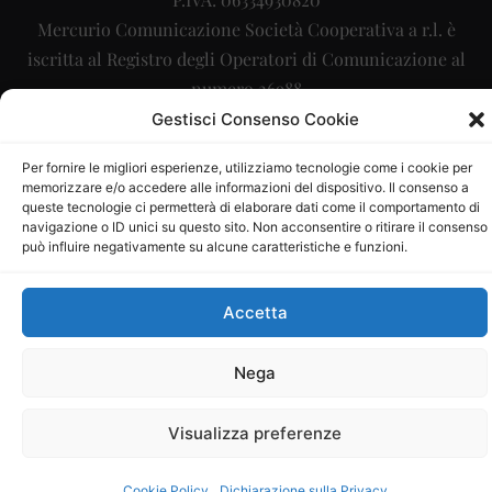
Mercurio Comunicazione Società Cooperativa a r.l. è
iscritta al Registro degli Operatori di Comunicazione al
numero 26988
Gestisci Consenso Cookie
Sito gestito da
La Digitale srl
–
info@ladigitale.it
Per fornire le migliori esperienze, utilizziamo tecnologie come i cookie per
memorizzare e/o accedere alle informazioni del dispositivo. Il consenso a
queste tecnologie ci permetterà di elaborare dati come il comportamento di
navigazione o ID unici su questo sito. Non acconsentire o ritirare il consenso
può influire negativamente su alcune caratteristiche e funzioni.
Accetta
Nega
Visualizza preferenze
Cookie Policy
Dichiarazione sulla Privacy