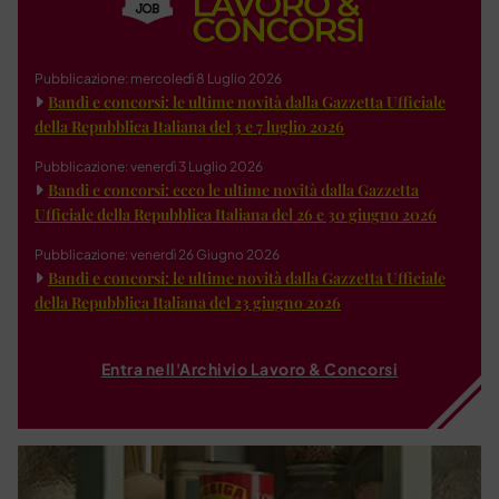
Pubblicazione: mercoledì 8 Luglio 2026
Bandi e concorsi: le ultime novità dalla Gazzetta Ufficiale
della Repubblica Italiana del 3 e 7 luglio 2026
Pubblicazione: venerdì 3 Luglio 2026
Bandi e concorsi: ecco le ultime novità dalla Gazzetta
Ufficiale della Repubblica Italiana del 26 e 30 giugno 2026
Pubblicazione: venerdì 26 Giugno 2026
Bandi e concorsi: le ultime novità dalla Gazzetta Ufficiale
della Repubblica Italiana del 23 giugno 2026
Entra nell'Archivio Lavoro & Concorsi