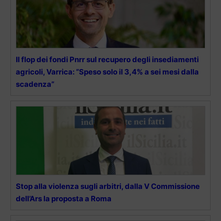
Il flop dei fondi Pnrr sul recupero degli insediamenti
agricoli, Varrica: “Speso solo il 3,4% a sei mesi dalla
scadenza”
Stop alla violenza sugli arbitri, dalla V Commissione
dell’Ars la proposta a Roma