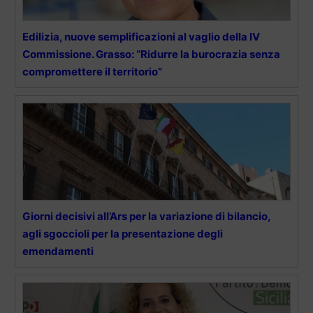
Edilizia, nuove semplificazioni al vaglio della IV
Commissione. Grasso: “Ridurre la burocrazia senza
compromettere il territorio”
Giorni decisivi all’Ars per la variazione di bilancio,
agli sgoccioli per la presentazione degli
emendamenti