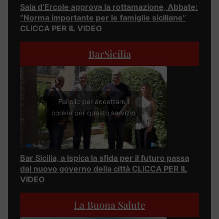
Sala d’Ercole approva la rottamazione, Abbate:
“Norma importante per le famiglie siciliane”
CLICCA PER IL VIDEO
BarSicilia
Fai clic per accettare i
cookie per questo servizio
Bar Sicilia, a Ispica la sfida per il futuro passa
dal nuovo governo della città CLICCA PER IL
VIDEO
La Buona Salute