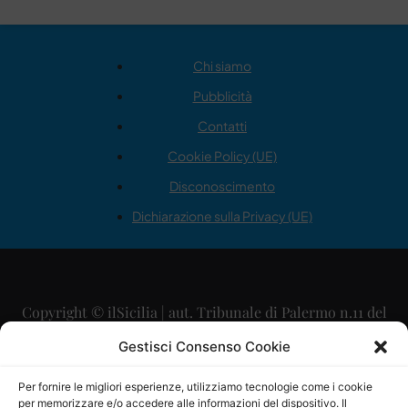
Chi siamo
Pubblicità
Contatti
Cookie Policy (UE)
Disconoscimento
Dichiarazione sulla Privacy (UE)
Copyright © ilSicilia | aut. Tribunale di Palermo n.11 del
29/09/2015
Gestisci Consenso Cookie
Editore: Mercurio Comunicazione Soc. Coop. A.R.L.
Per fornire le migliori esperienze, utilizziamo tecnologie come i cookie
per memorizzare e/o accedere alle informazioni del dispositivo. Il