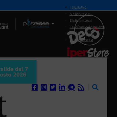
il SiciliaTivù
Siciliarurale.eu
Siciliammare.it
Il Network
Il Giornale della Bellezza
Siciliamedica.it
Sanitainsicilia.it