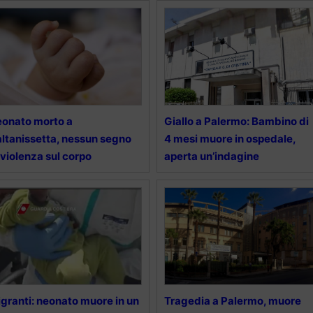
onato morto a
Giallo a Palermo: Bambino di
ltanissetta, nessun segno
4 mesi muore in ospedale,
 violenza sul corpo
aperta un’indagine
granti: neonato muore in un
Tragedia a Palermo, muore