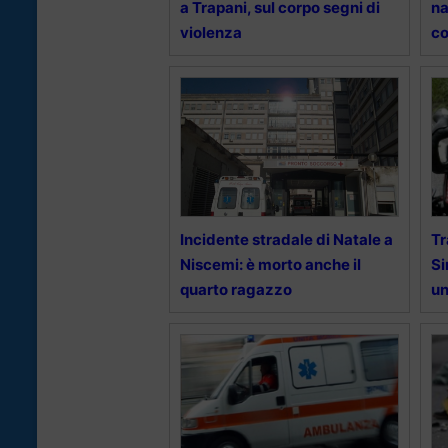
a Trapani, sul corpo segni di
na
violenza
co
Incidente stradale di Natale a
Tr
Niscemi: è morto anche il
Si
quarto ragazzo
un