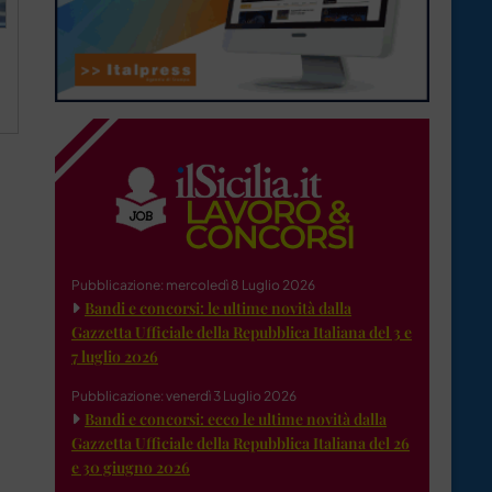
Pubblicazione: mercoledì 8 Luglio 2026
Bandi e concorsi: le ultime novità dalla
Gazzetta Ufficiale della Repubblica Italiana del 3 e
7 luglio 2026
Pubblicazione: venerdì 3 Luglio 2026
Bandi e concorsi: ecco le ultime novità dalla
Gazzetta Ufficiale della Repubblica Italiana del 26
e 30 giugno 2026