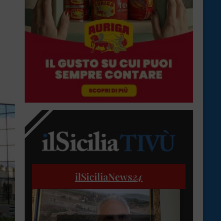
ilSiciliaNews
24