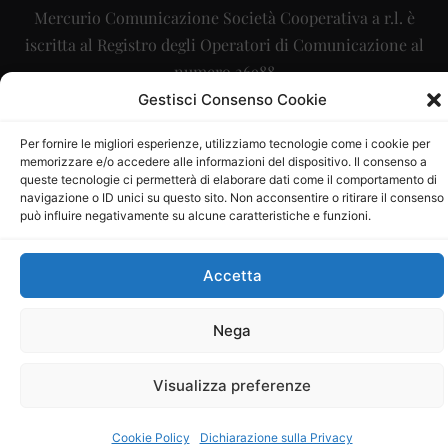
Mercurio Comunicazione Società Cooperativa a r.l. è
iscritta al Registro degli Operatori di Comunicazione al
numero 26988
Gestisci Consenso Cookie
Sito gestito da
La Digitale srl
–
info@ladigitale.it
Per fornire le migliori esperienze, utilizziamo tecnologie come i cookie per
memorizzare e/o accedere alle informazioni del dispositivo. Il consenso a
queste tecnologie ci permetterà di elaborare dati come il comportamento di
navigazione o ID unici su questo sito. Non acconsentire o ritirare il consenso
può influire negativamente su alcune caratteristiche e funzioni.
Accetta
Nega
Visualizza preferenze
Cookie Policy
Dichiarazione sulla Privacy