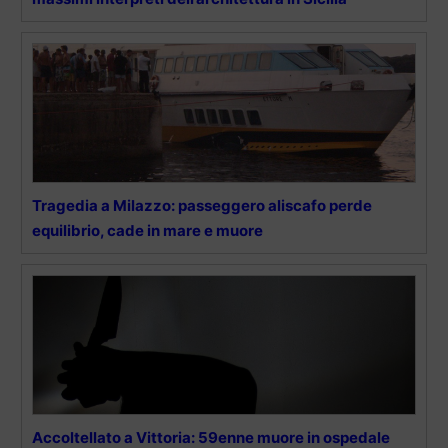
Tragedia a Milazzo: passeggero aliscafo perde
equilibrio, cade in mare e muore
Accoltellato a Vittoria: 59enne muore in ospedale