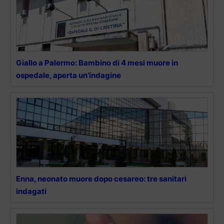
Giallo a Palermo: Bambino di 4 mesi muore in
ospedale, aperta un’indagine
Enna, neonato muore dopo cesareo: tre sanitari
indagati