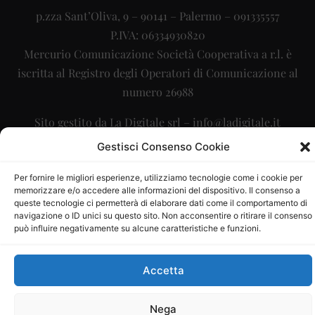
p.zza Sant’Oliva, 9 – 90141 – Palermo – 091335557
P.IVA: 06334930820
Mercurio Comunicazione Società Cooperativa a r.l. è
iscritta al Registro degli Operatori di Comunicazione al
numero 26988
Sito gestito da
La Digitale srl
–
info@ladigitale.it
Gestisci Consenso Cookie
Per fornire le migliori esperienze, utilizziamo tecnologie come i cookie per
memorizzare e/o accedere alle informazioni del dispositivo. Il consenso a
queste tecnologie ci permetterà di elaborare dati come il comportamento di
navigazione o ID unici su questo sito. Non acconsentire o ritirare il consenso
può influire negativamente su alcune caratteristiche e funzioni.
Accetta
Nega