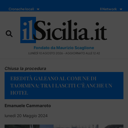
Cronache locali
Il Network
Fondato da Maurizio Scaglione
LUNEDÌ 10 AGOSTO 2026 - AGGIORNATO ALLE 12:42
Chiusa la procedura
EREDITÀ GALEANO AL COMUNE DI
TAORMINA: TRA I LASCITI C’È ANCHE UN
HOTEL
Emanuele Cammaroto
lunedì 20 Maggio 2024