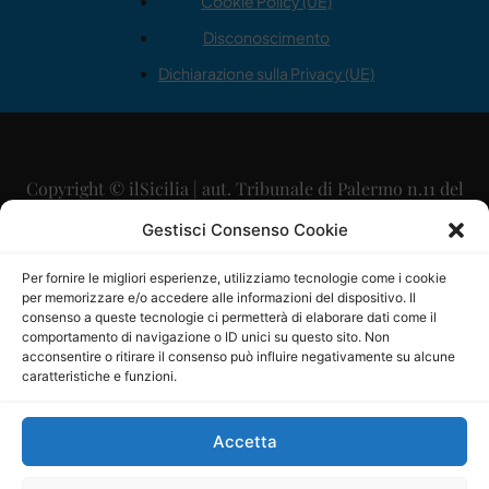
Cookie Policy (UE)
Disconoscimento
Dichiarazione sulla Privacy (UE)
Copyright © ilSicilia | aut. Tribunale di Palermo n.11 del
29/09/2015
Gestisci Consenso Cookie
Editore: Mercurio Comunicazione Soc. Coop. A.R.L.
Per fornire le migliori esperienze, utilizziamo tecnologie come i cookie
per memorizzare e/o accedere alle informazioni del dispositivo. Il
Direttore Editoriale: Maurizio Scaglione
consenso a queste tecnologie ci permetterà di elaborare dati come il
comportamento di navigazione o ID unici su questo sito. Non
Direttore Responsabile: Maria Calabrese
acconsentire o ritirare il consenso può influire negativamente su alcune
caratteristiche e funzioni.
p.zza Sant’Oliva, 9 – 90141 – Palermo – 091335557
P.IVA: 06334930820
Accetta
Mercurio Comunicazione Società Cooperativa a r.l. è