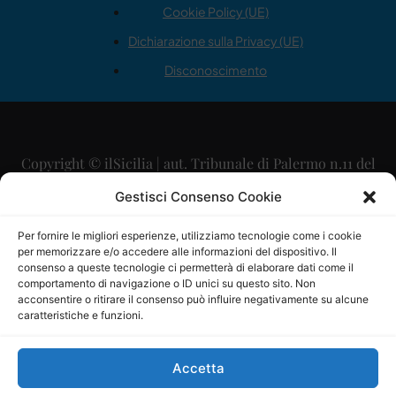
Cookie Policy (UE)
Dichiarazione sulla Privacy (UE)
Disconoscimento
Copyright © ilSicilia | aut. Tribunale di Palermo n.11 del
29/09/2015
Gestisci Consenso Cookie
Editore: Mercurio Comunicazione Soc. Coop. A.R.L.
Per fornire le migliori esperienze, utilizziamo tecnologie come i cookie
per memorizzare e/o accedere alle informazioni del dispositivo. Il
Direttore Editoriale: Maurizio Scaglione
consenso a queste tecnologie ci permetterà di elaborare dati come il
comportamento di navigazione o ID unici su questo sito. Non
Direttore Responsabile: Maria Calabrese
acconsentire o ritirare il consenso può influire negativamente su alcune
caratteristiche e funzioni.
p.zza Sant’Oliva, 9 – 90141 – Palermo – 091335557
P.IVA: 06334930820
Accetta
Mercurio Comunicazione Società Cooperativa a r.l. è