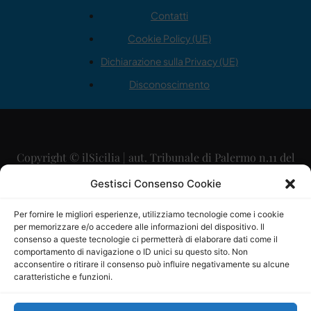
Contatti
Cookie Policy (UE)
Dichiarazione sulla Privacy (UE)
Disconoscimento
Copyright © ilSicilia | aut. Tribunale di Palermo n.11 del
29/09/2015
Gestisci Consenso Cookie
Editore: Mercurio Comunicazione Soc. Coop. A.R.L.
Per fornire le migliori esperienze, utilizziamo tecnologie come i cookie
per memorizzare e/o accedere alle informazioni del dispositivo. Il
Direttore Editoriale: Maurizio Scaglione
consenso a queste tecnologie ci permetterà di elaborare dati come il
comportamento di navigazione o ID unici su questo sito. Non
Direttore Responsabile: Maria Calabrese
acconsentire o ritirare il consenso può influire negativamente su alcune
caratteristiche e funzioni.
p.zza Sant’Oliva, 9 – 90141 – Palermo – 091335557