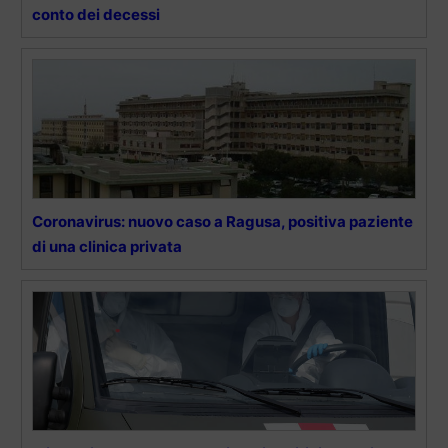
conto dei decessi
Coronavirus: nuovo caso a Ragusa, positiva paziente
di una clinica privata