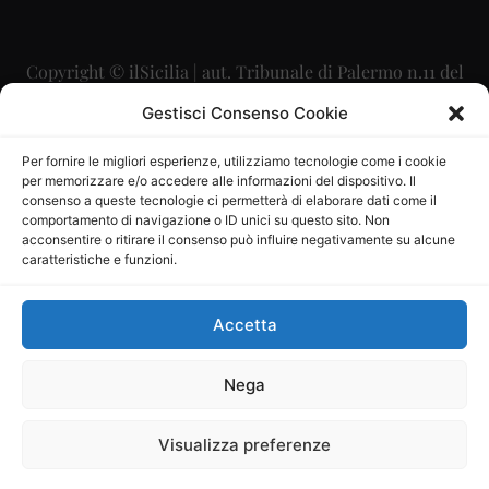
Copyright © ilSicilia | aut. Tribunale di Palermo n.11 del
29/09/2015
Gestisci Consenso Cookie
Editore: Mercurio Comunicazione Soc. Coop. A.R.L.
Per fornire le migliori esperienze, utilizziamo tecnologie come i cookie
per memorizzare e/o accedere alle informazioni del dispositivo. Il
Direttore Editoriale: Maurizio Scaglione
consenso a queste tecnologie ci permetterà di elaborare dati come il
comportamento di navigazione o ID unici su questo sito. Non
Direttore Responsabile: Maria Calabrese
acconsentire o ritirare il consenso può influire negativamente su alcune
caratteristiche e funzioni.
p.zza Sant’Oliva, 9 – 90141 – Palermo – 091335557
P.IVA: 06334930820
Accetta
Mercurio Comunicazione Società Cooperativa a r.l. è
iscritta al Registro degli Operatori di Comunicazione al
Nega
numero 26988
Visualizza preferenze
Sito gestito da
La Digitale srl
–
info@ladigitale.it