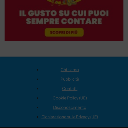
Chi siamo
Pubblicità
Contatti
Cookie Policy (UE)
Disconoscimento
Dichiarazione sulla Privacy (UE)