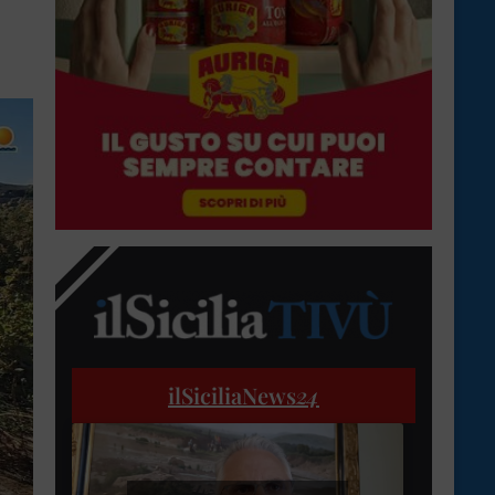
ilSiciliaNews
24