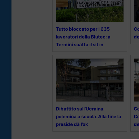
Tutto bloccato per i 635
Co
lavoratori della Blutec: a
de
Termini scatta il sit in
Dibattito sull’Ucraina,
Co
polemica a scuola. Alla fine la
Co
preside dà l’ok
de