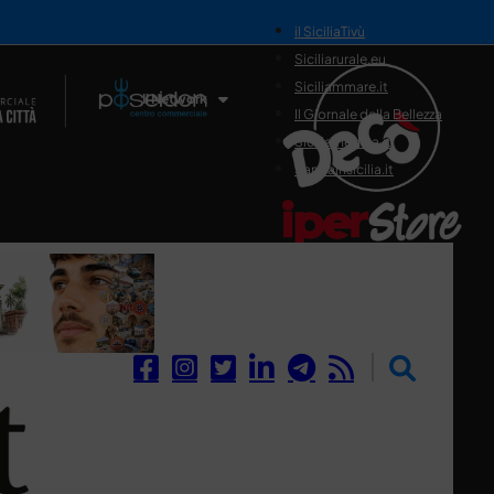
il SiciliaTivù
Siciliarurale.eu
Siciliammare.it
Il Network
Il Giornale della Bellezza
Siciliamedica.it
Sanitainsicilia.it