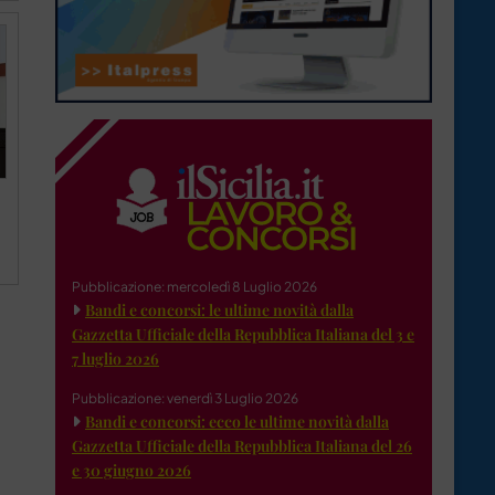
Pubblicazione: mercoledì 8 Luglio 2026
Bandi e concorsi: le ultime novità dalla
Gazzetta Ufficiale della Repubblica Italiana del 3 e
7 luglio 2026
Pubblicazione: venerdì 3 Luglio 2026
Bandi e concorsi: ecco le ultime novità dalla
Gazzetta Ufficiale della Repubblica Italiana del 26
e 30 giugno 2026