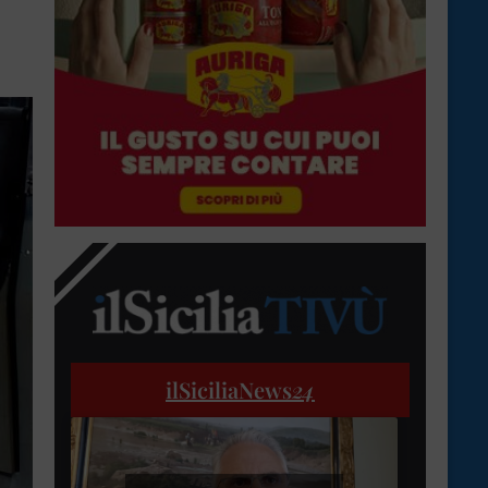
ilSiciliaNews
24