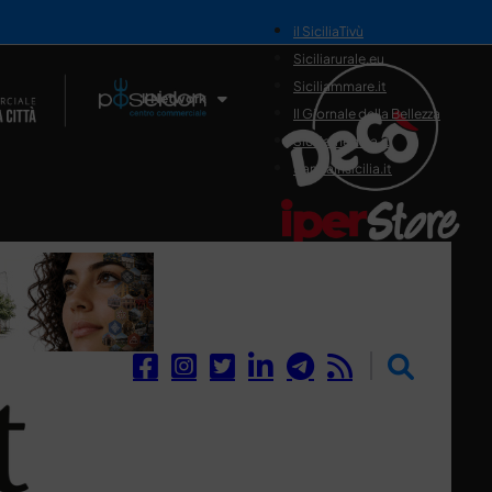
il SiciliaTivù
Siciliarurale.eu
Siciliammare.it
Il Network
Il Giornale della Bellezza
Siciliamedica.it
Sanitainsicilia.it