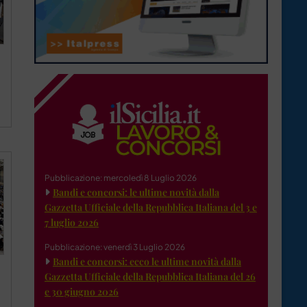
Pubblicazione: mercoledì 8 Luglio 2026
Bandi e concorsi: le ultime novità dalla
Gazzetta Ufficiale della Repubblica Italiana del 3 e
7 luglio 2026
Pubblicazione: venerdì 3 Luglio 2026
Bandi e concorsi: ecco le ultime novità dalla
Gazzetta Ufficiale della Repubblica Italiana del 26
e 30 giugno 2026