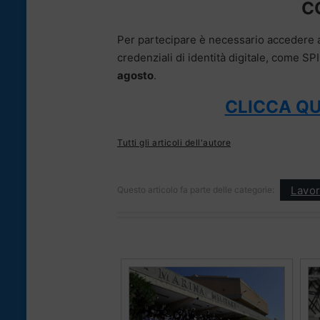
C
Per partecipare è necessario accedere a
credenziali di identità digitale, come S
agosto
.
CLICCA QU
Tutti gli articoli dell'autore
Lavo
Questo articolo fa parte delle categorie: