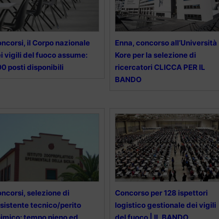
ncorsi, il Corpo nazionale
Enna, concorso all’Università
i vigili del fuoco assume:
Kore per la selezione di
0 posti disponibili
ricercatori CLICCA PER IL
BANDO
ncorsi, selezione di
Concorso per 128 ispettori
sistente tecnico/perito
logistico gestionale dei vigili
imico: tempo pieno ed
del fuoco | IL BANDO