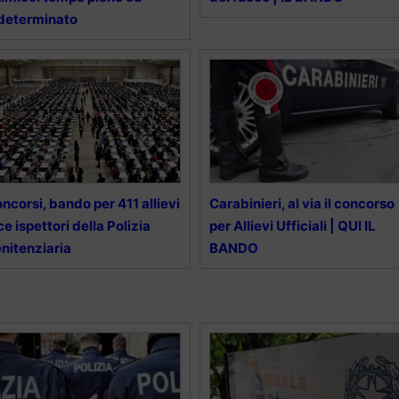
determinato
ncorsi, bando per 411 allievi
Carabinieri, al via il concorso
ce ispettori della Polizia
per Allievi Ufficiali | QUI IL
nitenziaria
BANDO