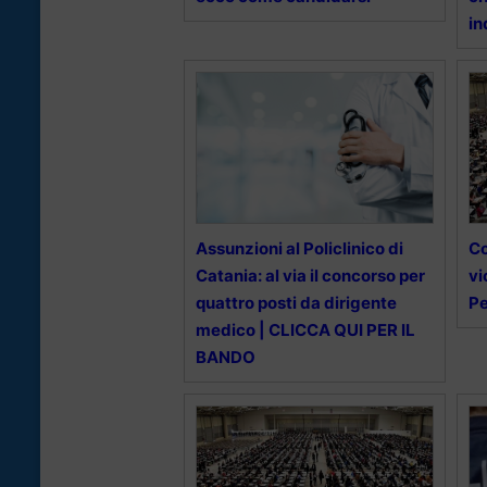
in
Assunzioni al Policlinico di
Co
Catania: al via il concorso per
vi
quattro posti da dirigente
Pe
medico | CLICCA QUI PER IL
BANDO