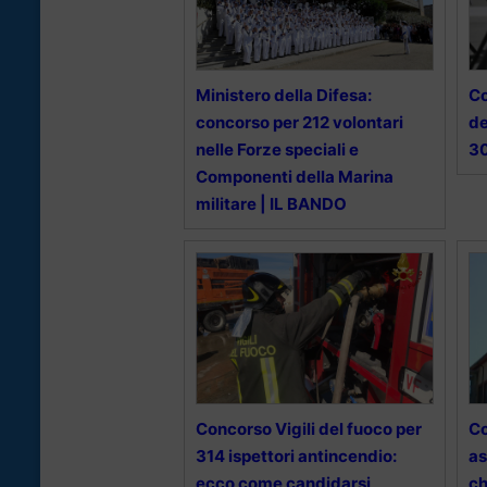
Ministero della Difesa:
Co
concorso per 212 volontari
de
nelle Forze speciali e
30
Componenti della Marina
militare | IL BANDO
Concorso Vigili del fuoco per
Co
314 ispettori antincendio:
as
ecco come candidarsi
ch