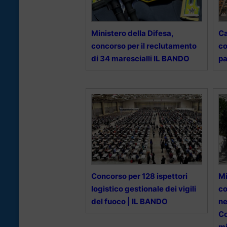
Ministero della Difesa,
Ca
concorso per il reclutamento
co
di 34 marescialli IL BANDO
pa
Concorso per 128 ispettori
Mi
logistico gestionale dei vigili
co
del fuoco | IL BANDO
ne
Co
mi