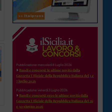
Pubblicazione: mercoledì 8 Luglio 2026
Bandi e concorsi: le ultime novità dalla
Gazzetta Ufficiale della Repubblica Italiana del 3 e
7 luglio 2026
Pubblicazione: venerdì 3 Luglio 2026
Bandi e concorsi: ecco le ultime novità dalla
Gazzetta Ufficiale della Repubblica Italiana del 26
e 30 giugno 2026