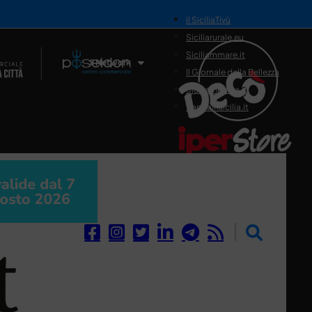
il SiciliaTivù
Siciliarurale.eu
Siciliammare.it
Il Network
Il Giornale della Bellezza
Siciliamedica.it
Sanitainsicilia.it