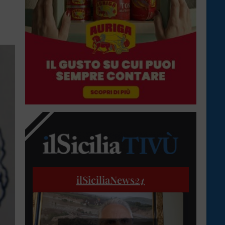
ilSiciliaNews
24