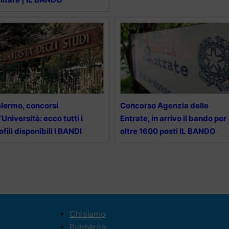
lermo, concorsi
Concorso Agenzia delle
l’Università: ecco tutti i
Entrate, in arrivo il bando per
ofili disponibili I BANDI
oltre 1600 posti IL BANDO
Chi siamo
Pubblicità