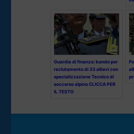
Guardia di finanza: bando per
Pa
reclutamento di 33 allievi con
al
specializzazione Tecnico di
pr
soccorso alpino CLICCA PER
IL TESTO