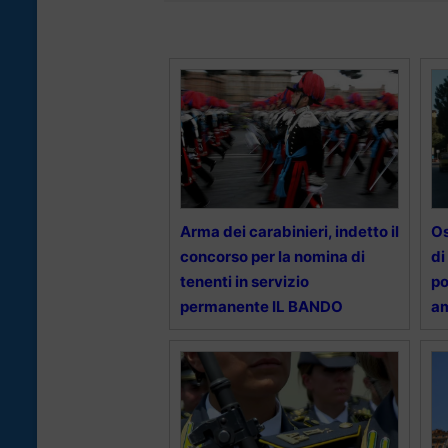
Arma dei carabinieri, indetto il
Os
concorso per la nomina di
di
tenenti in servizio
po
permanente IL BANDO
am