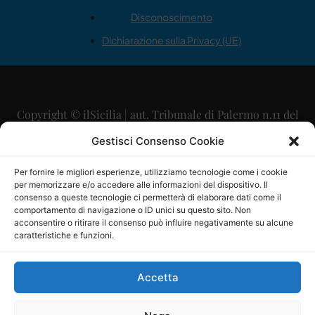
Disconoscimento
Dichiarazione sulla Privacy (UE)
Copyright © ilSicilia | aut. Tribunale di Palermo n.11 del
29/09/2015
Gestisci Consenso Cookie
Editore: Mercurio Comunicazione Soc. Coop. A.R.L.
Per fornire le migliori esperienze, utilizziamo tecnologie come i cookie
per memorizzare e/o accedere alle informazioni del dispositivo. Il
Direttore Editoriale: Maurizio Scaglione
consenso a queste tecnologie ci permetterà di elaborare dati come il
comportamento di navigazione o ID unici su questo sito. Non
Direttore Responsabile: Maria Calabrese
acconsentire o ritirare il consenso può influire negativamente su alcune
caratteristiche e funzioni.
p.zza Sant’Oliva, 9 – 90141 – Palermo – 091335557
P.IVA: 06334930820
Accetta
Mercurio Comunicazione Società Cooperativa a r.l. è
iscritta al Registro degli Operatori di Comunicazione al