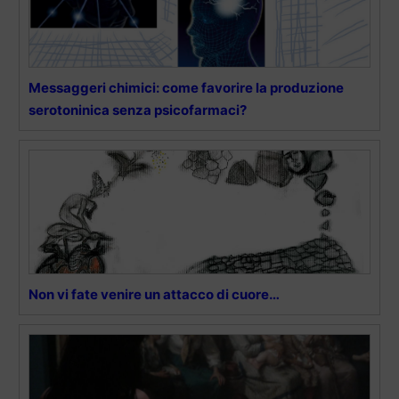
Messaggeri chimici: come favorire la produzione
serotoninica senza psicofarmaci?
Non vi fate venire un attacco di cuore…