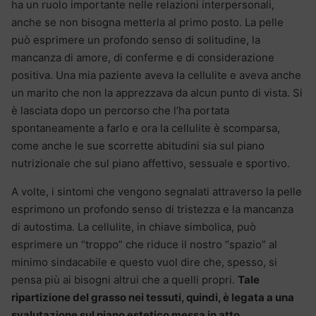
ha un ruolo importante nelle relazioni interpersonali,
anche se non bisogna metterla al primo posto. La pelle
può esprimere un profondo senso di solitudine, la
mancanza di amore, di conferme e di considerazione
positiva. Una mia paziente aveva la cellulite e aveva anche
un marito che non la apprezzava da alcun punto di vista. Si
è lasciata dopo un percorso che l’ha portata
spontaneamente a farlo e ora la cellulite è scomparsa,
come anche le sue scorrette abitudini sia sul piano
nutrizionale che sul piano affettivo, sessuale e sportivo.
A volte, i sintomi che vengono segnalati attraverso la pelle
esprimono un profondo senso di tristezza e la mancanza
di autostima. La cellulite, in chiave simbolica, può
esprimere un “troppo” che riduce il nostro “spazio” al
minimo sindacabile e questo vuol dire che, spesso, si
pensa più ai bisogni altrui che a quelli propri.
Tale
ripartizione del grasso nei tessuti, quindi, è legata a una
svalutazione sul piano estetico messa in atto