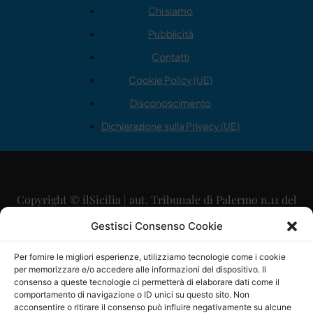
Chi siamo
Pubblicità
Contatti
Cookie Policy (UE)
Disconoscimento
Dichiarazione sulla Privacy (UE)
Copyright © ilSicilia | aut. Tribunale di Palermo n.11 del
29/09/2015
Gestisci Consenso Cookie
Editore: Mercurio Comunicazione Soc. Coop. A.R.L.
Per fornire le migliori esperienze, utilizziamo tecnologie come i cookie
per memorizzare e/o accedere alle informazioni del dispositivo. Il
Direttore Editoriale: Maurizio Scaglione
consenso a queste tecnologie ci permetterà di elaborare dati come il
comportamento di navigazione o ID unici su questo sito. Non
Direttore Responsabile: Maria Calabrese
acconsentire o ritirare il consenso può influire negativamente su alcune