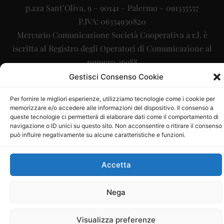
p.zza Sant’Oliva, 9 – 90141 – Palermo – 091335557
P.IVA: 06334930820
Mercurio Comunicazione Società Cooperativa a r.l. è
iscritta al Registro degli Operatori di Comunicazione al
numero 26988
Gestisci Consenso Cookie
Sito gestito da
La Digitale srl
–
info@ladigitale.it
Per fornire le migliori esperienze, utilizziamo tecnologie come i cookie per
memorizzare e/o accedere alle informazioni del dispositivo. Il consenso a
queste tecnologie ci permetterà di elaborare dati come il comportamento di
navigazione o ID unici su questo sito. Non acconsentire o ritirare il consenso
può influire negativamente su alcune caratteristiche e funzioni.
Accetta
Nega
Visualizza preferenze