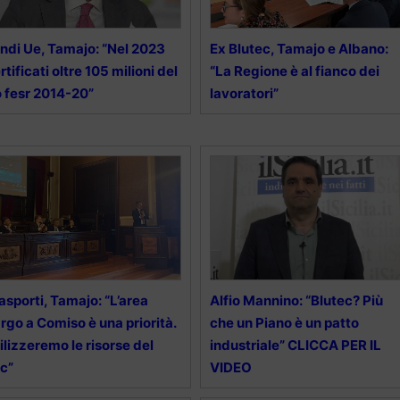
ndi Ue, Tamajo: “Nel 2023
Ex Blutec, Tamajo e Albano:
rtificati oltre 105 milioni del
“La Regione è al fianco dei
 fesr 2014-20”
lavoratori”
asporti, Tamajo: “L’area
Alfio Mannino: “Blutec? Più
rgo a Comiso è una priorità.
che un Piano è un patto
ilizzeremo le risorse del
industriale” CLICCA PER IL
c”
VIDEO