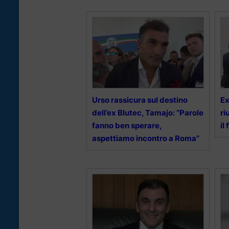
Urso rassicura sul destino
Ex
dell’ex Blutec, Tamajo: “Parole
ri
fanno ben sperare,
il
aspettiamo incontro a Roma”