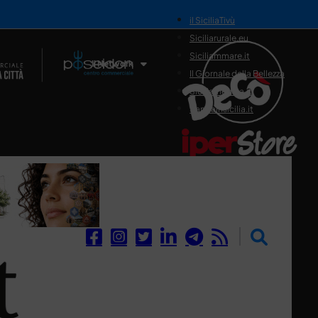
il SiciliaTivù
Siciliarurale.eu
Siciliammare.it
Il Network
Il Giornale della Bellezza
Siciliamedica.it
Sanitainsicilia.it