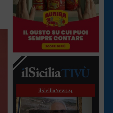
ilSiciliaNews
24