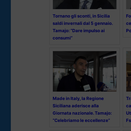
Tornano gli sconti, in Sicilia
Fo
saldi invernali dal 5 gennaio.
ce
Tamajo: “Dare impulso ai
Po
consumi”
Made in Italy, la Regione
Tr
Siciliana aderisce alla
ca
Giornata nazionale. Tamajo:
Ut
“Celebriamo le eccellenze”
Fs