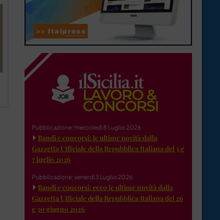
Pubblicazione: mercoledì 8 Luglio 2026
Bandi e concorsi: le ultime novità dalla
Gazzetta Ufficiale della Repubblica Italiana del 3 e
7 luglio 2026
Pubblicazione: venerdì 3 Luglio 2026
Bandi e concorsi: ecco le ultime novità dalla
Gazzetta Ufficiale della Repubblica Italiana del 26
e 30 giugno 2026