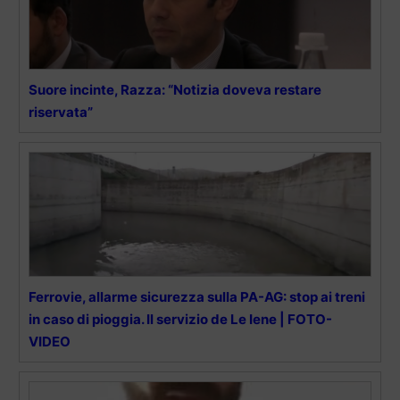
Suore incinte, Razza: “Notizia doveva restare
riservata”
Ferrovie, allarme sicurezza sulla PA-AG: stop ai treni
in caso di pioggia. Il servizio de Le Iene | FOTO-
VIDEO