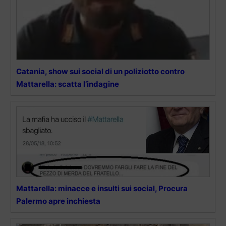
Catania, show sui social di un poliziotto contro
Mattarella: scatta l’indagine
Mattarella: minacce e insulti sui social, Procura
Palermo apre inchiesta