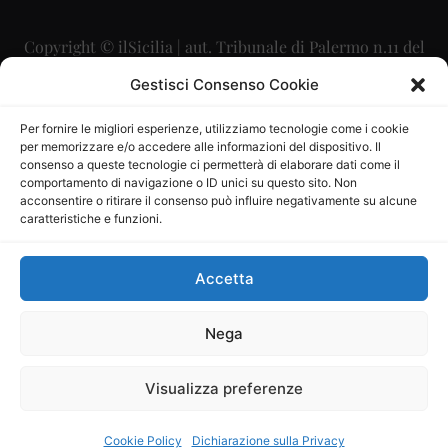
Copyright © ilSicilia | aut. Tribunale di Palermo n.11 del
29/09/2015
Gestisci Consenso Cookie
Editore: Mercurio Comunicazione Soc. Coop. A.R.L.
Per fornire le migliori esperienze, utilizziamo tecnologie come i cookie
per memorizzare e/o accedere alle informazioni del dispositivo. Il
Direttore Editoriale: Maurizio Scaglione
consenso a queste tecnologie ci permetterà di elaborare dati come il
comportamento di navigazione o ID unici su questo sito. Non
Direttore Responsabile: Maria Calabrese
acconsentire o ritirare il consenso può influire negativamente su alcune
caratteristiche e funzioni.
p.zza Sant’Oliva, 9 – 90141 – Palermo – 091335557
P.IVA: 06334930820
Accetta
Mercurio Comunicazione Società Cooperativa a r.l. è
iscritta al Registro degli Operatori di Comunicazione al
Nega
numero 26988
Visualizza preferenze
Sito gestito da
La Digitale srl
–
info@ladigitale.it
Cookie Policy
Dichiarazione sulla Privacy