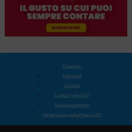
Chi siamo
Pubblicità
Contatti
Cookie Policy (UE)
Disconoscimento
Dichiarazione sulla Privacy (UE)