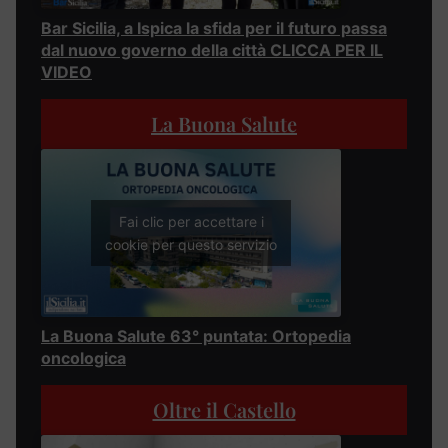
Bar Sicilia, a Ispica la sfida per il futuro passa
dal nuovo governo della città CLICCA PER IL
VIDEO
La Buona Salute
Fai clic per accettare i
cookie per questo servizio
La Buona Salute 63° puntata: Ortopedia
oncologica
Oltre il Castello