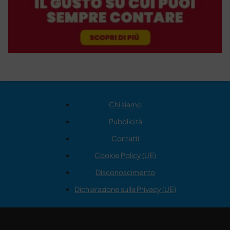
Chi siamo
Pubblicità
Contatti
Cookie Policy (UE)
Disconoscimento
Dichiarazione sulla Privacy (UE)