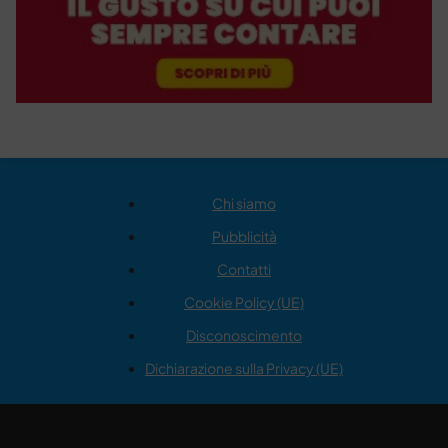
Chi siamo
Pubblicità
Contatti
Cookie Policy (UE)
Disconoscimento
Dichiarazione sulla Privacy (UE)