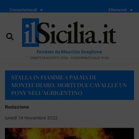
Cronache locali
Il Network
Fondato da Maurizio Scaglione
SABATO 8 AGOSTO 2026 - AGGIORNATO ALLE 19:00
STALLA IN FIAMME A PALMA DI
MONTECHIARO, MORTI DUE CAVALLI E UN
PONY NELL’AGRIGENTINO
Redazione
lunedì 14 Novembre 2022