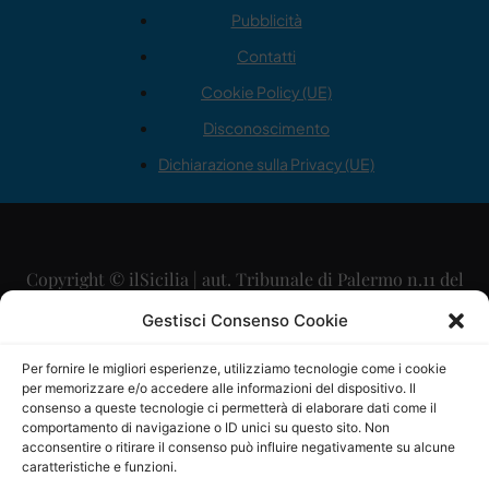
Pubblicità
Contatti
Cookie Policy (UE)
Disconoscimento
Dichiarazione sulla Privacy (UE)
Copyright © ilSicilia | aut. Tribunale di Palermo n.11 del
29/09/2015
Gestisci Consenso Cookie
Editore: Mercurio Comunicazione Soc. Coop. A.R.L.
Per fornire le migliori esperienze, utilizziamo tecnologie come i cookie
per memorizzare e/o accedere alle informazioni del dispositivo. Il
Direttore Editoriale: Maurizio Scaglione
consenso a queste tecnologie ci permetterà di elaborare dati come il
comportamento di navigazione o ID unici su questo sito. Non
Direttore Responsabile: Maria Calabrese
acconsentire o ritirare il consenso può influire negativamente su alcune
caratteristiche e funzioni.