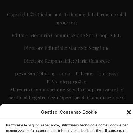
Copyright © ilSicilia | aut. Tribunale di Palermo n.11 del
29/09/2015
Editore: Mercurio Comunicazione Soc. Coop. A.R.L.
Direttore Editoriale: Maurizio Scaglione
Direttore Responsabile: Maria Calabrese
p.zza Sant’Oliva, 9 – 90141 – Palermo – 091335557
P.IVA: 06334930820
Mercurio Comunicazione Società Cooperativa a r.l. è
iscritta al Registro degli Operatori di Comunicazione al
numero 26988
Gestisci Consenso Cookie
Sito gestito da
La Digitale srl
–
info@ladigitale.it
Per fornire le migliori esperienze, utilizziamo tecnologie come i cookie per
memorizzare e/o accedere alle informazioni del dispositivo. Il consenso a