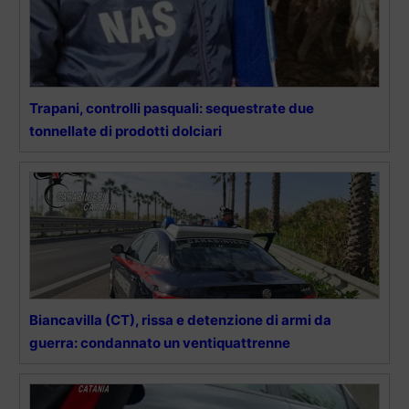
Trapani, controlli pasquali: sequestrate due
tonnellate di prodotti dolciari
Biancavilla (CT), rissa e detenzione di armi da
guerra: condannato un ventiquattrenne