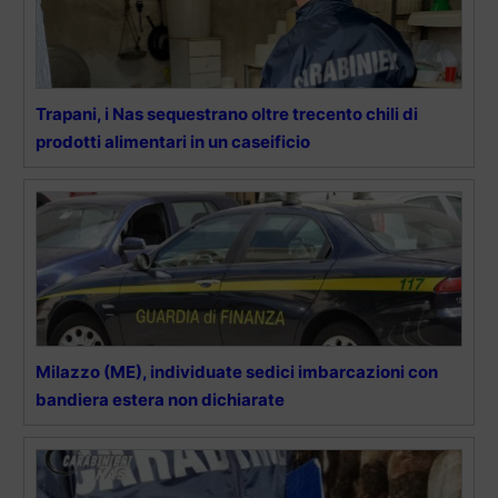
Trapani, i Nas sequestrano oltre trecento chili di
prodotti alimentari in un caseificio
Milazzo (ME), individuate sedici imbarcazioni con
bandiera estera non dichiarate