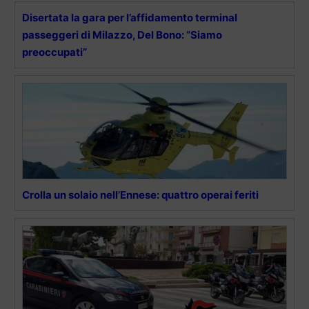
Disertata la gara per l’affidamento terminal
passeggeri di Milazzo, Del Bono: “Siamo
preoccupati”
Crolla un solaio nell’Ennese: quattro operai feriti