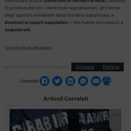
individuare alcune
confezioni di farmaci scaduti
, detenuti
in promiscuità con i medicinali regolamentari, all’interno
degli appositi armadietti della farmacia ispezionata, e
destinati ai reparti ospedalieri
. I Nas hanno provveduto a
sequestrarli
.
Tutti gli articoli dell'autore
Cronaca
Politica
Questo articolo fa parte delle categorie:
Condividi
Articoli Correlati