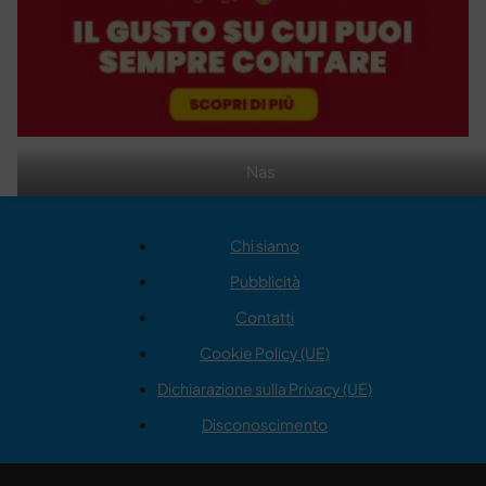
Nas
Chi siamo
Pubblicità
Contatti
Cookie Policy (UE)
Dichiarazione sulla Privacy (UE)
Disconoscimento