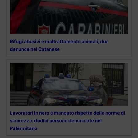
Rifugi abusivi e maltrattamento animali, due
denunce nel Catanese
Lavoratori in nero e mancato rispetto delle norme di
sicurezza: dodici persone denunciate nel
Palermitano