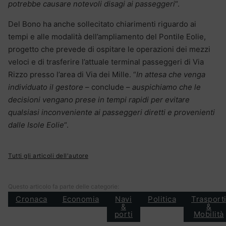
potrebbe causare notevoli disagi ai passeggeri
“.
Del Bono ha anche sollecitato chiarimenti riguardo ai
tempi e alle modalità dell’ampliamento del Pontile Eolie,
progetto che prevede di ospitare le operazioni dei mezzi
veloci e di trasferire l’attuale terminal passeggeri di Via
Rizzo presso l’area di Via dei Mille. “
In attesa che venga
individuato il gestore
– conclude –
auspichiamo che le
decisioni vengano prese in tempi rapidi per evitare
qualsiasi inconveniente ai passeggeri diretti e provenienti
dalle Isole Eolie
“.
Tutti gli articoli dell'autore
Questo articolo fa parte delle categorie:
Cronaca
Economia
Navi
Politica
Trasport
&
&
porti
Mobilità