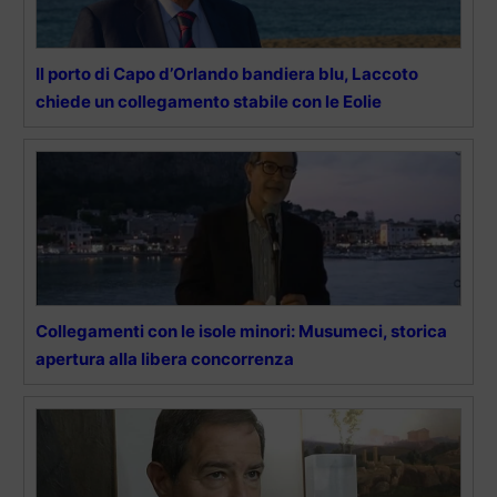
Il porto di Capo d’Orlando bandiera blu, Laccoto
chiede un collegamento stabile con le Eolie
Collegamenti con le isole minori: Musumeci, storica
apertura alla libera concorrenza