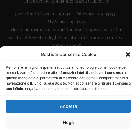
Direttore Responsabile: Maria Calabrese
p.zza Sant’Oliva, 9 – 90141 – Palermo – 091335557
P.IVA: 06334930820
Mercurio Comunicazione Società Cooperativa a r.l. è
iscritta al Registro degli Operatori di Comunicazione al
numero 26988
Gestisci Consenso Cookie
Sito gestito da
La Digitale srl
–
info@ladigitale.it
Per fornire le migliori esperienze, utilizziamo tecnologie come i cookie per
memorizzare e/o accedere alle informazioni del dispositivo. Il consenso a
queste tecnologie ci permetterà di elaborare dati come il comportamento di
navigazione o ID unici su questo sito. Non acconsentire o ritirare il consenso
può influire negativamente su alcune caratteristiche e funzioni.
Accetta
Nega