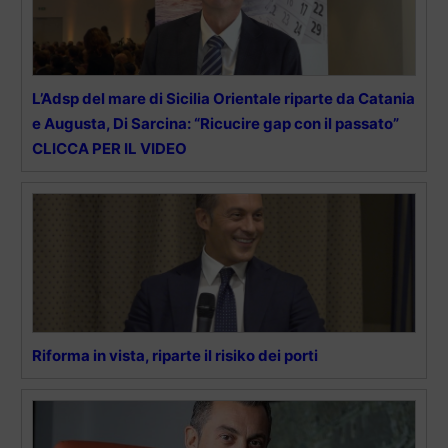
L’Adsp del mare di Sicilia Orientale riparte da Catania
e Augusta, Di Sarcina: “Ricucire gap con il passato”
CLICCA PER IL VIDEO
Riforma in vista, riparte il risiko dei porti