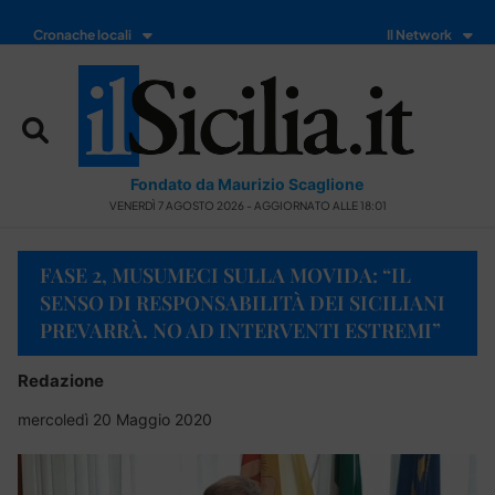
Cronache locali
Il Network
Fondato da Maurizio Scaglione
VENERDÌ 7 AGOSTO 2026 - AGGIORNATO ALLE 18:01
FASE 2, MUSUMECI SULLA MOVIDA: “IL
SENSO DI RESPONSABILITÀ DEI SICILIANI
PREVARRÀ. NO AD INTERVENTI ESTREMI”
Redazione
mercoledì 20 Maggio 2020