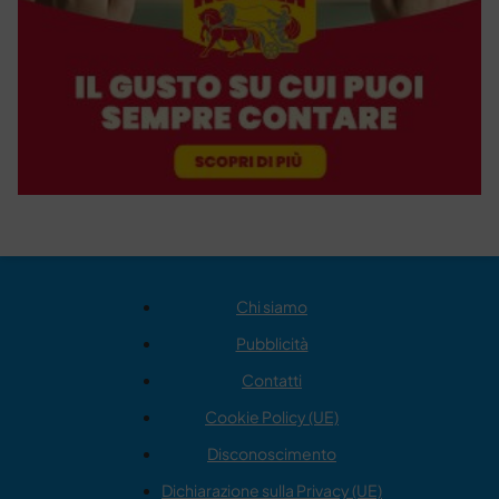
Chi siamo
Pubblicità
Contatti
Cookie Policy (UE)
Disconoscimento
Dichiarazione sulla Privacy (UE)