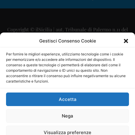
Copyright © ilSicilia | aut. Tribunale di Palermo n.11 del
29/09/2015
Gestisci Consenso Cookie
Editore: Mercurio Comunicazione Soc. Coop. A.R.L.
Per fornire le migliori esperienze, utilizziamo tecnologie come i cookie
per memorizzare e/o accedere alle informazioni del dispositivo. Il
Direttore Editoriale: Maurizio Scaglione
consenso a queste tecnologie ci permetterà di elaborare dati come il
comportamento di navigazione o ID unici su questo sito. Non
Direttore Responsabile: Maria Calabrese
acconsentire o ritirare il consenso può influire negativamente su alcune
caratteristiche e funzioni.
p.zza Sant’Oliva, 9 – 90141 – Palermo – 091335557
P.IVA: 06334930820
Accetta
Mercurio Comunicazione Società Cooperativa a r.l. è
iscritta al Registro degli Operatori di Comunicazione al
Nega
numero 26988
Visualizza preferenze
Sito gestito da
La Digitale srl
–
info@ladigitale.it