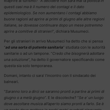
Riaprire al turismo? “
A decidere non sarà mai la politica in
questi casi ma è il numero dei contagi e il dato
epidemiologico. Se non aumentano i contagi abbiamo
buone ragioni ad aprire ai primi di giugno alle altre regioni
italiane, se dovesse continuare dopo un mese potremmo
aprire a comitive di stranieri
“, dichiara Musumeci.
Per gli stranieri in arrivo Musumeci ha detto che si pensa
“
ad una sorta di patente sanitaria
” studiata con le autorità
sanitarie o ad un tampone. “
Credo che bisognerà adottare
una soluzione
“, ha detto il governatore specificando come
questa sia solo temporanea.
Domani, intanto ci sara’ l’incontro con il sindacato dei
balneari.
“
Saranno loro a dirci se saranno pronti a partire ai primi di
giugno o a metà giugno
“. E le discoteche? “
Se e’ un luogo
dove ascoltare musica all’aperto siamo pronti a farlo. Se è
un posto dove mettere in pochi metri quadrati cinquanta