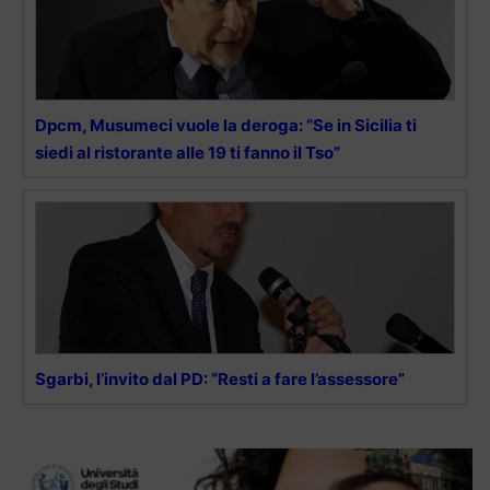
Dpcm, Musumeci vuole la deroga: “Se in Sicilia ti
siedi al ristorante alle 19 ti fanno il Tso”
Sgarbi, l’invito dal PD: “Resti a fare l’assessore”