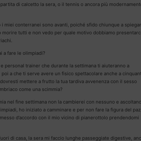
 partita di calcetto la sera, o il tennis o ancora più modernamente
 i miei conterranei sono avanti, poiché sfido chiunque a spiega
 morire tutti e non vedo per quale motivo dobbiamo presentarc
iachi.
i a fare le olimpiadi?
a e personal trainer che durante la settimana ti aiuteranno a
e poi a che ti serve avere un fisico spettacolare anche a cinquan
dovresti mettere a frutto la tua tardiva avvenenza con il sesso
si mbriaco come una scimmia?
 mia nel fine settimana non la cambierei con nessuno e ascoltand
olimpiadi, ho iniziato a camminare e per non fare la figura del pa
messo d’accordo con il mio vicino di pianerottolo prendendomi
i fuori di casa, la sera mi faccio lunghe passeggiate digestive, an