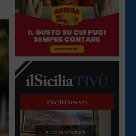
ilSiciliaNews
24
Fai clic per accettare i