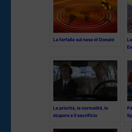
La farfalla sul naso di Donald
La
Es
Le priorità, la normalità, lo
Pa
stupore e il sacrificio
Sp