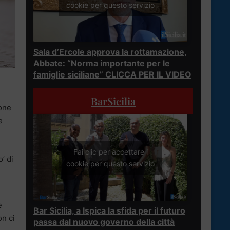
cookie per questo servizio
Sala d’Ercole approva la rottamazione,
Abbate: “Norma importante per le
famiglie siciliane” CLICCA PER IL VIDEO
BarSicilia
ione
e
Fai clic per accettare i
’ di
cookie per questo servizio
e
Bar Sicilia, a Ispica la sfida per il futuro
on ci
passa dal nuovo governo della città