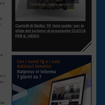
 il
cookie per questo servizio
re
i
Castelli di Sicilia: 19 ‘mini guide’ per la
sfida del turismo di prossimità CLICCA
PER IL VIDEO
ta
o il
zzo
che