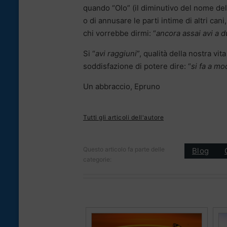
quando “Olo” (il diminutivo del nome del
o di annusare le parti intime di altri can
chi vorrebbe dirmi: “
ancora assai avi a d
Si “
avi raggiuni
”, qualità della nostra vit
soddisfazione di potere dire: “
si fa a m
Un abbraccio, Epruno
Tutti gli articoli dell'autore
Questo articolo fa parte delle
Blog
categorie: