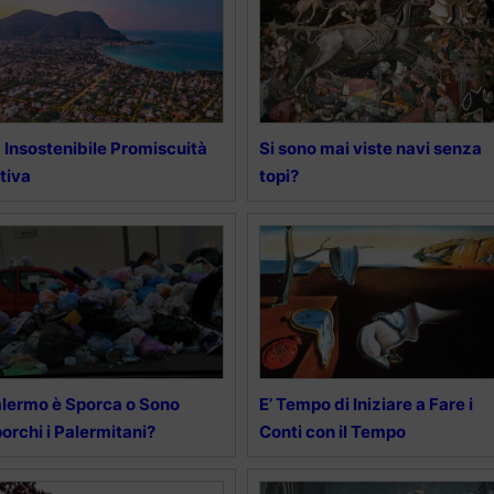
 Insostenibile Promiscuità
Si sono mai viste navi senza
tiva
topi?
lermo è Sporca o Sono
E’ Tempo di Iniziare a Fare i
orchi i Palermitani?
Conti con il Tempo