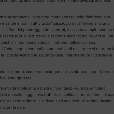
di continuità, anche chiamandolo in maniera diversa, ma nella
rante la settimana, lavorando molto spesso nelle fabbriche o in
 salute e non in attività da “passaggio di cartellino all’orario
ti alla fine del pomeriggio del venerdì, staccano completamente 
erata al pub, in birreria, a seconda della latitudine, a fare una
opodiché, l’indomani mattina si mettono nella macchina,
V che in quei contesti hanno motivo di esistere e si mettono i
e località vicine o le seconde case, nell’intento di ricaricare le
tano bici, moto, canoe o qualunque attrezzatura utile per fare un
 è questo riposare.
re attività tonificante a piedi o mountainbike”, il palermitano
la in qualche suggestiva trattoria in collina o ristorantino sul ma
postura seduta dietro la scrivania ad una postura seduta davanti
nti per la gola.