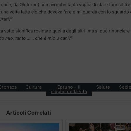
 cane, da Oloferne) non avrebbe tanta voglia di stare fuori al fr
i, una volta fatto ciò che doveva fare e mi guarda con lo sguardo 
urari?
”
a a volte significa rovinare quella degli altri, ma si può rinunciare 
odo mio, tanto …… che è mio u cani?
”
Cronaca
Cultura
Epruno - Il
Salute
Socie
meglio della vita
Articoli Correlati