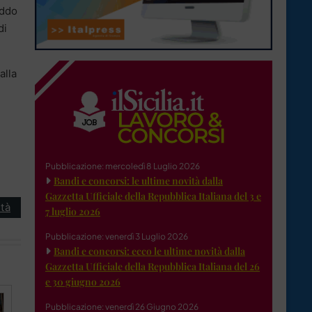
eddo
di
alla
Pubblicazione: mercoledì 8 Luglio 2026
Bandi e concorsi: le ultime novità dalla
Gazzetta Ufficiale della Repubblica Italiana del 3 e
tà
7 luglio 2026
Pubblicazione: venerdì 3 Luglio 2026
Bandi e concorsi: ecco le ultime novità dalla
Gazzetta Ufficiale della Repubblica Italiana del 26
e 30 giugno 2026
Pubblicazione: venerdì 26 Giugno 2026