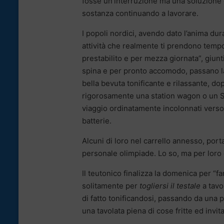
fosse un’interruzione ma una soluzione 
sostanza continuando a lavorare.
I popoli nordici, avendo dato l’anima du
attività che realmente ti prendono tempo e
prestabilito e per mezza giornata”, giun
spina e per pronto accomodo, passano la s
bella bevuta tonificante e rilassante, d
rigorosamente una station wagon o un SU
viaggio ordinatamente incolonnati verso l
batterie.
Alcuni di loro nel carrello annesso, por
personale olimpiade. Lo so, ma per loro
Il teutonico finalizza la domenica per “fa
solitamente per
togliersi il testale
a tavo
di fatto tonificandosi, passando da una 
una tavolata piena di cose fritte ed invita