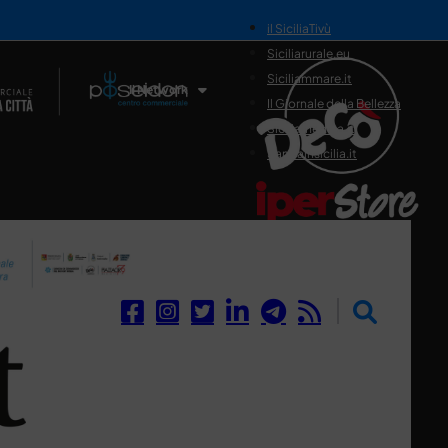
il SiciliaTivù
Siciliarurale.eu
Siciliammare.it
Il Network
Il Giornale della Bellezza
Siciliamedica.it
Sanitainsicilia.it