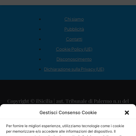
Chi siamo
Pubblicità
Contatti
Cookie Policy (UE)
Disconoscimento
Dichiarazione sulla Privacy (UE)
Copyright © ilSicilia | aut. Tribunale di Palermo n.11 del
29/09/2015
Gestisci Consenso Cookie
Editore: Mercurio Comunicazione Soc. Coop. A.R.L.
Per fornire le migliori esperienze, utilizziamo tecnologie come i cookie
per memorizzare e/o accedere alle informazioni del dispositivo. Il
Direttore Editoriale: Maurizio Scaglione