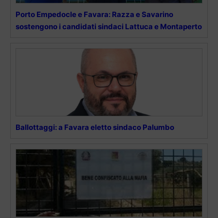
Porto Empedocle e Favara: Razza e Savarino
sostengono i candidati sindaci Lattuca e Montaperto
Ballottaggi: a Favara eletto sindaco Palumbo