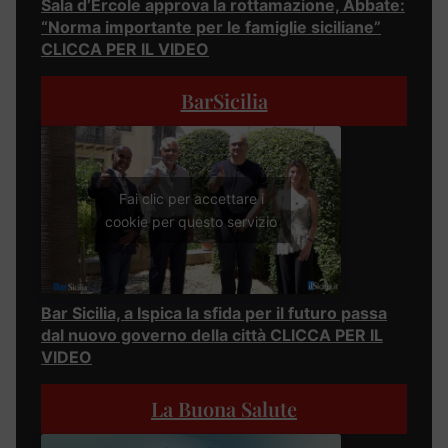
Sala d’Ercole approva la rottamazione, Abbate:
“Norma importante per le famiglie siciliane”
CLICCA PER IL VIDEO
BarSicilia
Fai clic per accettare i
cookie per questo servizio
Bar Sicilia, a Ispica la sfida per il futuro passa
dal nuovo governo della città CLICCA PER IL
VIDEO
La Buona Salute