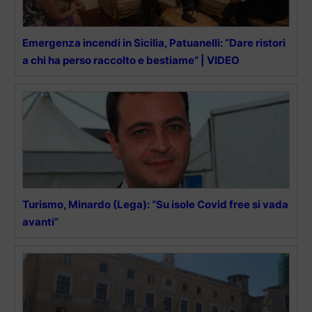
Emergenza incendi in Sicilia, Patuanelli: “Dare ristori
a chi ha perso raccolto e bestiame” | VIDEO
Turismo, Minardo (Lega): “Su isole Covid free si vada
avanti”