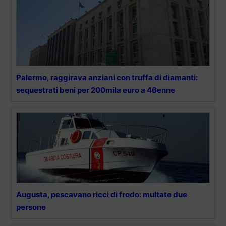
Palermo, raggirava anziani con truffa di diamanti:
sequestrati beni per 200mila euro a 46enne
Augusta, pescavano ricci di frodo: multate due
persone