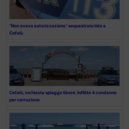
“Non aveva autorizzazione” sequestrato lido a
Cefalù
Cefalù, inchiesta spiagge libere: inflitte 4 condanne
per corruzione