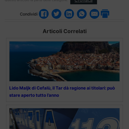
Cronaca
Condividi
Articoli Correlati
Lido Maljk di Cefalù, il Tar dà ragione ai titolari: può
stare aperto tutto l’anno