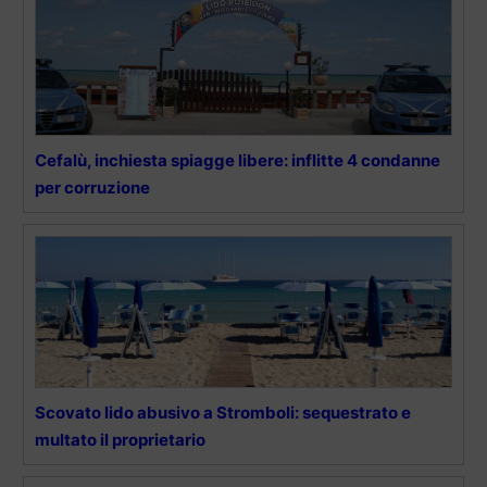
Cefalù, inchiesta spiagge libere: inflitte 4 condanne
per corruzione
Scovato lido abusivo a Stromboli: sequestrato e
multato il proprietario