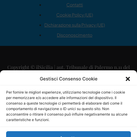
Contatti
Cookie Policy (UE)
Dichiarazione sulla Privacy (UE)
Disconoscimento
Copyright © ilSicilia | aut. Tribunale di Palermo n.11 del
29/09/2015
Gestisci Consenso Cookie
Editore: Mercurio Comunicazione Soc. Coop. A.R.L.
Per fornire le migliori esperienze, utilizziamo tecnologie come i cookie
per memorizzare e/o accedere alle informazioni del dispositivo. Il
Direttore Editoriale: Maurizio Scaglione
consenso a queste tecnologie ci permetterà di elaborare dati come il
comportamento di navigazione o ID unici su questo sito. Non
Direttore Responsabile: Maria Calabrese
acconsentire o ritirare il consenso può influire negativamente su alcune
caratteristiche e funzioni.
p.zza Sant’Oliva, 9 – 90141 – Palermo – 091335557
P.IVA: 06334930820