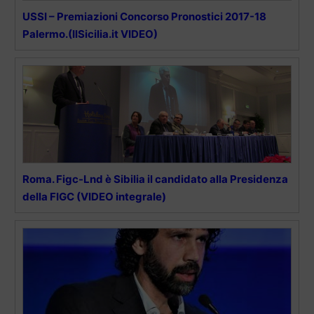
USSI – Premiazioni Concorso Pronostici 2017-18
Palermo.(IlSicilia.it VIDEO)
Roma. Figc-Lnd è Sibilia il candidato alla Presidenza
della FIGC (VIDEO integrale)