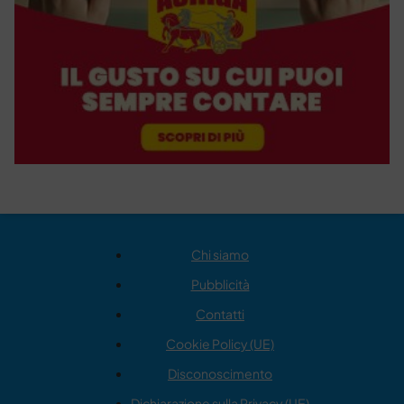
Chi siamo
Pubblicità
Contatti
Cookie Policy (UE)
Disconoscimento
Dichiarazione sulla Privacy (UE)