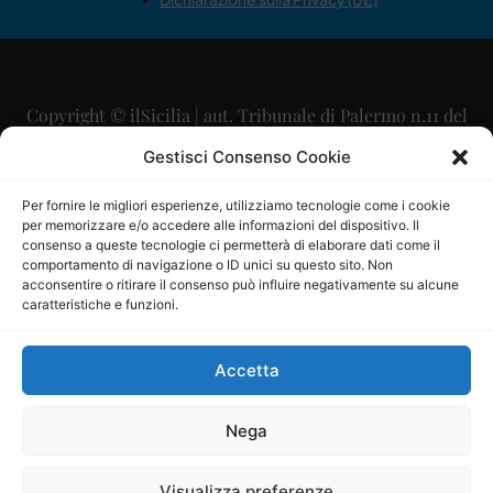
Copyright © ilSicilia | aut. Tribunale di Palermo n.11 del
29/09/2015
Gestisci Consenso Cookie
Editore: Mercurio Comunicazione Soc. Coop. A.R.L.
Per fornire le migliori esperienze, utilizziamo tecnologie come i cookie
per memorizzare e/o accedere alle informazioni del dispositivo. Il
Direttore Editoriale: Maurizio Scaglione
consenso a queste tecnologie ci permetterà di elaborare dati come il
comportamento di navigazione o ID unici su questo sito. Non
Direttore Responsabile: Maria Calabrese
acconsentire o ritirare il consenso può influire negativamente su alcune
caratteristiche e funzioni.
p.zza Sant’Oliva, 9 – 90141 – Palermo – 091335557
P.IVA: 06334930820
Accetta
Mercurio Comunicazione Società Cooperativa a r.l. è
iscritta al Registro degli Operatori di Comunicazione al
Nega
numero 26988
Visualizza preferenze