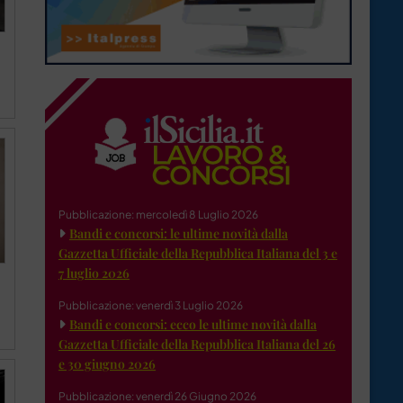
Pubblicazione: mercoledì 8 Luglio 2026
Bandi e concorsi: le ultime novità dalla
Gazzetta Ufficiale della Repubblica Italiana del 3 e
7 luglio 2026
Pubblicazione: venerdì 3 Luglio 2026
Bandi e concorsi: ecco le ultime novità dalla
Gazzetta Ufficiale della Repubblica Italiana del 26
e 30 giugno 2026
Pubblicazione: venerdì 26 Giugno 2026