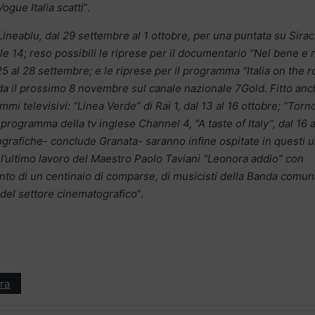
ogue Italia scatti
”.
Lineablu, dal 29 settembre al 1 ottobre, per una puntata su Sira
e 14; reso possibili le riprese per il documentario “Nel bene e 
5 al 28 settembre; e le riprese per il programma “Italia on the r
da il prossimo 8 novembre sul canale nazionale 7Gold. Fitto anch
mi televisivi: “Linea Verde” di Rai 1, dal 13 al 16 ottobre; “Torn
il programma della tv inglese Channel 4, “A taste of Italy”, dal 16 a
grafiche- conclude Granata- saranno infine ospitate in questi u
l’ultimo lavoro del Maestro Paolo Taviani “Leonora addio” con
ento di un centinaio di comparse, di musicisti della Banda comun
i del settore cinematografico
”.
ra