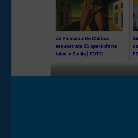
Da Picasso a De Chirico:
Si
sequestrate 26 opere d’arte
ce
false in Sicilia | FOTO
F