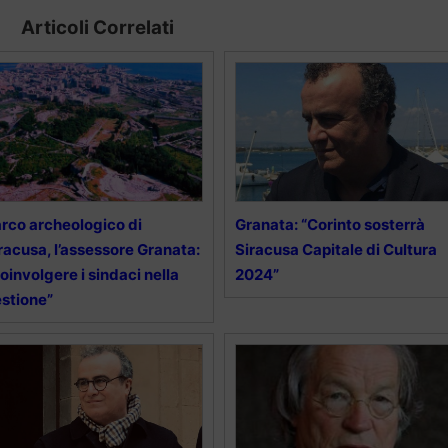
Articoli Correlati
rco archeologico di
Granata: “Corinto sosterrà
racusa, l’assessore Granata:
Siracusa Capitale di Cultura
oinvolgere i sindaci nella
2024”
stione”