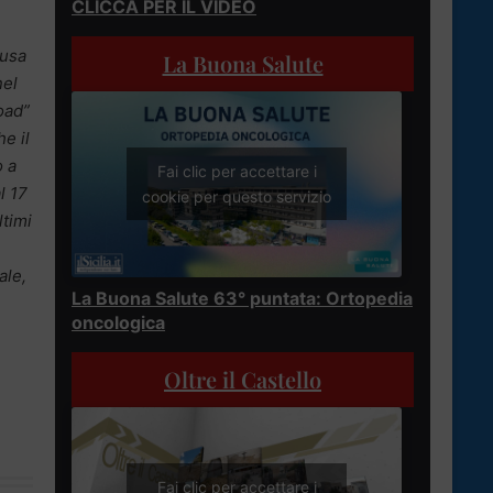
CLICCA PER IL VIDEO
cusa
La Buona Salute
nel
oad”
e il
o a
Fai clic per accettare i
l 17
cookie per questo servizio
ltimi
ale,
La Buona Salute 63° puntata: Ortopedia
oncologica
Oltre il Castello
Fai clic per accettare i