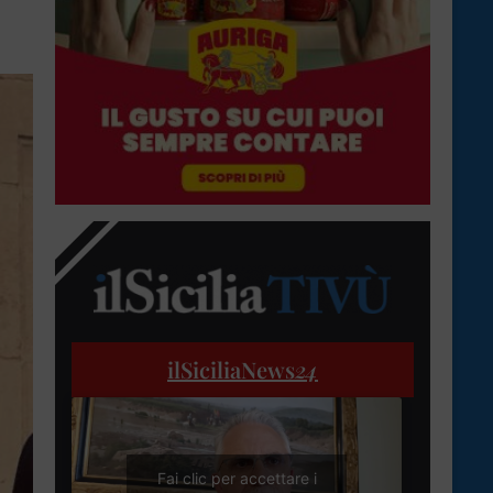
ilSiciliaNews
24
Fai clic per accettare i