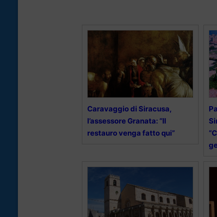
Caravaggio di Siracusa,
Pa
l’assessore Granata: “Il
Si
restauro venga fatto qui”
“C
ge