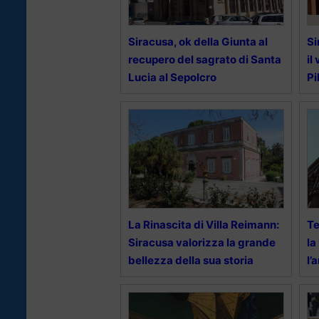
Siracusa, ok della Giunta al
Si
recupero del sagrato di Santa
il
Lucia al Sepolcro
Pi
La Rinascita di Villa Reimann:
Te
Siracusa valorizza la grande
la
bellezza della sua storia
l