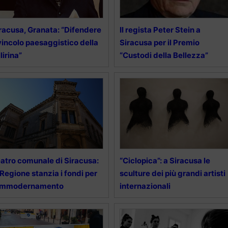
racusa, Granata: “Difendere
Il regista Peter Stein a
 vincolo paesaggistico della
Siracusa per il Premio
llirina”
“Custodi della Bellezza”
atro comunale di Siracusa:
“Ciclopica”: a Siracusa le
 Regione stanzia i fondi per
sculture dei più grandi artisti
’ammodernamento
internazionali