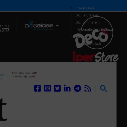
il SiciliaTivù
Siciliarurale.eu
Siciliammare.it
Il Network
Il Giornale della Bellezza
Siciliamedica.it
Sanitainsicilia.it