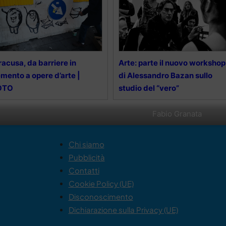
racusa, da barriere in
Arte: parte il nuovo workshop
mento a opere d’arte |
di Alessandro Bazan sullo
OTO
studio del “vero”
Fabio Granata
Chi siamo
Pubblicità
Contatti
Cookie Policy (UE)
Disconoscimento
Dichiarazione sulla Privacy (UE)