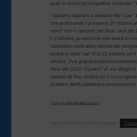
quali lo shooting fotografico moda per “V
“
Abbiamo ospitato e assistito Rai 1 per “
che andrà onda il prossimo 31 ottobre all
mare” con il cantante dei Dear Jack dal 2
il 2 ottobre, produzione che andrà in on
calendario delle altre riprese per program
vivere in Italia” dal 15 al 22 ottobre; ed 
ottobre. Due grandi produzioni cinemato
mesi del 2020: “Cyrano” di Joe Wright e 
riprese da fine ottobre ed il coinvolgim
di allievi dell’Accademia e professionist
Tutti gli articoli dell'autore
Cultu
Questo articolo fa parte delle categorie: