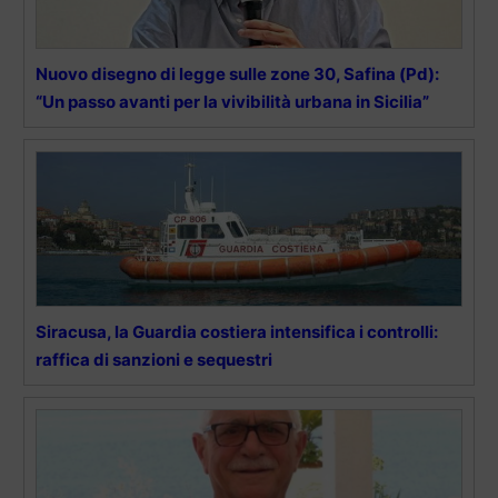
Nuovo disegno di legge sulle zone 30, Safina (Pd):
“Un passo avanti per la vivibilità urbana in Sicilia”
Siracusa, la Guardia costiera intensifica i controlli:
raffica di sanzioni e sequestri