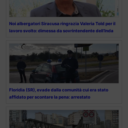
Noi albergatori Siracusa ringrazia Valeria Told per il
lavoro svolto: dimessa da sovrintendente dell’Inda
Floridia (SR), evade dalla comunità cui era stato
affidato per scontare la pena: arrestato