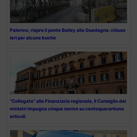
Palermo, riapre il ponte Bailey alla Guadagna: chiuso
ieri per alcune buche
“Collegato” alla Finanziaria regionale, il Consiglio dei
ministri impugna cinque norme su centoquarantuno
articoli