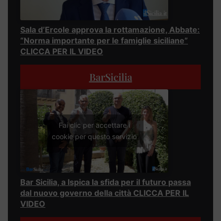
Sala d’Ercole approva la rottamazione, Abbate:
“Norma importante per le famiglie siciliane”
CLICCA PER IL VIDEO
BarSicilia
Fai clic per accettare i
cookie per questo servizio
Bar Sicilia, a Ispica la sfida per il futuro passa
dal nuovo governo della città CLICCA PER IL
VIDEO