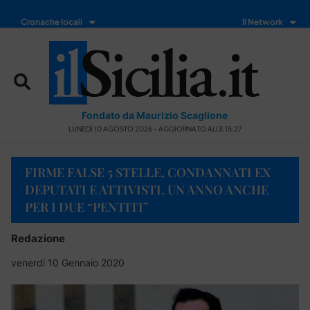
Cronache locali
Il Network
Fondato da Maurizio Scaglione
LUNEDÌ 10 AGOSTO 2026 - AGGIORNATO ALLE 15:27
FIRME FALSE 5 STELLE, CONDANNATI EX
DEPUTATI E ATTIVISTI. UN ANNO ANCHE
PER I DUE “PENTITI”
Redazione
venerdì 10 Gennaio 2020