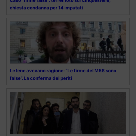
Caso “firme false”: terremoto sui Cinquestelle,
chiesta condanna per 14 imputati
Le Iene avevano ragione: “Le firme del M5S sono
false”. La conferma dei periti