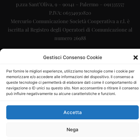
p.zza Sant’Oliva, 9 – 90141 – Palermo – 091335557
P.IVA: 06334930820
Mercurio Comunicazione Società Cooperativa a r.l. è
iscritta al Registro degli Operatori di Comunicazione al
numero 26988
Sito gestito da
La Digitale srl
–
info@ladigitale.it
Gestisci Consenso Cookie
Per fornire le migliori esperienze, utilizziamo tecnologie come i cookie per
memorizzare e/o accedere alle informazioni del dispositivo. Il consenso a
queste tecnologie ci permetterà di elaborare dati come il comportamento di
navigazione o ID unici su questo sito. Non acconsentire o ritirare il consenso
può influire negativamente su alcune caratteristiche e funzioni.
Accetta
Nega