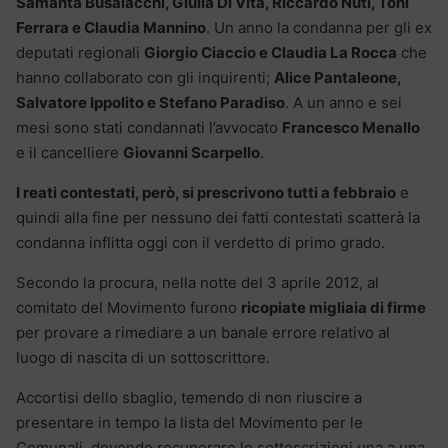
Samanta Busalacchi, Giulia Di Vita, Riccardo Nuti, Toni
Ferrara e Claudia Mannino
. Un anno la condanna per gli ex
deputati regionali
Giorgio Ciaccio e Claudia La Rocca
che
hanno collaborato con gli inquirenti;
Alice Pantaleone,
Salvatore Ippolito e Stefano Paradiso
. A un anno e sei
mesi sono stati condannati l’avvocato
Francesco Menallo
e il cancelliere
Giovanni Scarpello
.
I reati contestati, però, si prescrivono tutti a febbraio
e
quindi alla fine per nessuno dei fatti contestati scatterà la
condanna inflitta oggi con il verdetto di primo grado.
Secondo la procura, nella notte del 3 aprile 2012, al
comitato del Movimento furono
ricopiate migliaia di firme
per provare a rimediare a un banale errore relativo al
luogo di nascita di un sottoscrittore.
Accortisi dello sbaglio, temendo di non riuscire a
presentare in tempo la lista del Movimento per le
Comunali, dovendo recuperare le sottoscrizioni una a una,