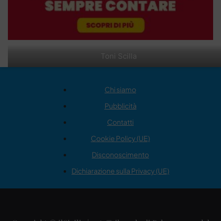
Toni Scilla
Chi siamo
Pubblicità
Contatti
Cookie Policy (UE)
Disconoscimento
Dichiarazione sulla Privacy (UE)