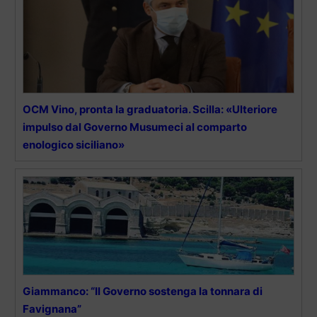
OCM Vino, pronta la graduatoria. Scilla: «Ulteriore
impulso dal Governo Musumeci al comparto
enologico siciliano»
Giammanco: “Il Governo sostenga la tonnara di
Favignana”