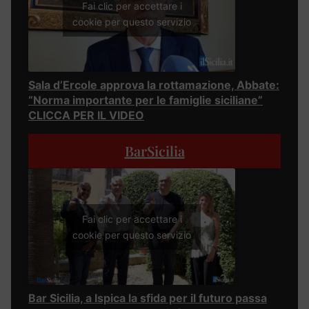
Fai clic per accettare i
cookie per questo servizio
Sala d’Ercole approva la rottamazione, Abbate:
“Norma importante per le famiglie siciliane”
CLICCA PER IL VIDEO
BarSicilia
Fai clic per accettare i
cookie per questo servizio
Bar Sicilia, a Ispica la sfida per il futuro passa