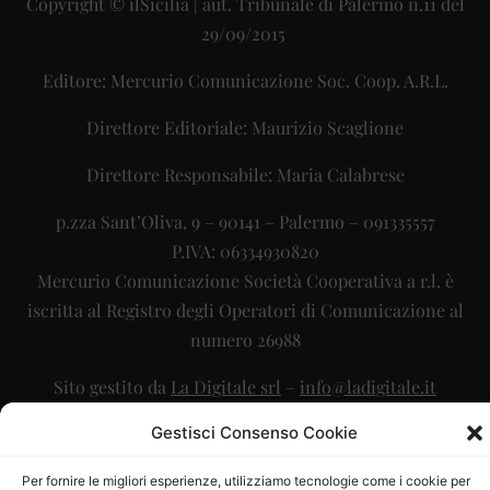
Copyright © ilSicilia | aut. Tribunale di Palermo n.11 del
29/09/2015
Editore: Mercurio Comunicazione Soc. Coop. A.R.L.
Direttore Editoriale: Maurizio Scaglione
Direttore Responsabile: Maria Calabrese
p.zza Sant’Oliva, 9 – 90141 – Palermo – 091335557
P.IVA: 06334930820
Mercurio Comunicazione Società Cooperativa a r.l. è
iscritta al Registro degli Operatori di Comunicazione al
numero 26988
Sito gestito da
La Digitale srl
–
info@ladigitale.it
Gestisci Consenso Cookie
Per fornire le migliori esperienze, utilizziamo tecnologie come i cookie per