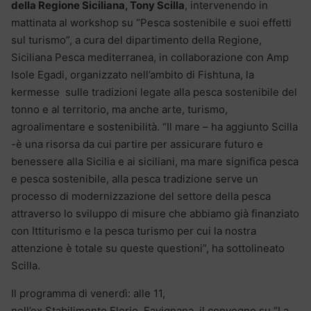
della Regione Siciliana, Tony Scilla
, intervenendo in
mattinata al workshop su “Pesca sostenibile e suoi effetti
sul turismo”, a cura del dipartimento della Regione,
Siciliana Pesca mediterranea, in collaborazione con Amp
Isole Egadi, organizzato nell’ambito di Fishtuna, la
kermesse sulle tradizioni legate alla pesca sostenibile del
tonno e al territorio, ma anche arte, turismo,
agroalimentare e sostenibilità. “Il mare – ha aggiunto Scilla
-è una risorsa da cui partire per assicurare futuro e
benessere alla Sicilia e ai siciliani, ma mare significa pesca
e pesca sostenibile, alla pesca tradizione serve un
processo di modernizzazione del settore della pesca
attraverso lo sviluppo di misure che abbiamo già finanziato
con Ittiturismo e la pesca turismo per cui la nostra
attenzione è totale su queste questioni”, ha sottolineato
Scilla.
Il programma di venerdì: alle 11,
nell’ex Stabilimento Florio, Favignana, il convegno su “La