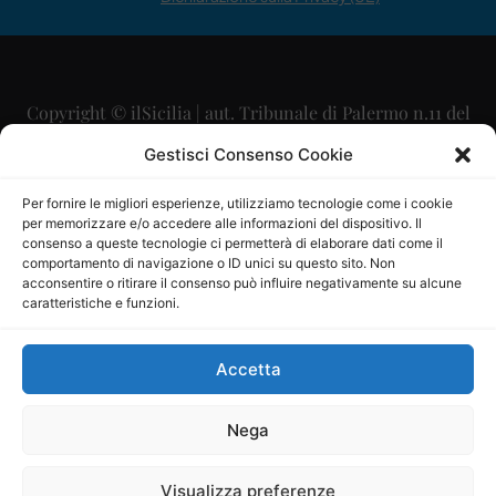
Copyright © ilSicilia | aut. Tribunale di Palermo n.11 del
29/09/2015
Gestisci Consenso Cookie
Editore: Mercurio Comunicazione Soc. Coop. A.R.L.
Per fornire le migliori esperienze, utilizziamo tecnologie come i cookie
per memorizzare e/o accedere alle informazioni del dispositivo. Il
Direttore Editoriale: Maurizio Scaglione
consenso a queste tecnologie ci permetterà di elaborare dati come il
comportamento di navigazione o ID unici su questo sito. Non
Direttore Responsabile: Maria Calabrese
acconsentire o ritirare il consenso può influire negativamente su alcune
caratteristiche e funzioni.
p.zza Sant’Oliva, 9 – 90141 – Palermo – 091335557
P.IVA: 06334930820
Accetta
Mercurio Comunicazione Società Cooperativa a r.l. è
iscritta al Registro degli Operatori di Comunicazione al
Nega
numero 26988
Visualizza preferenze