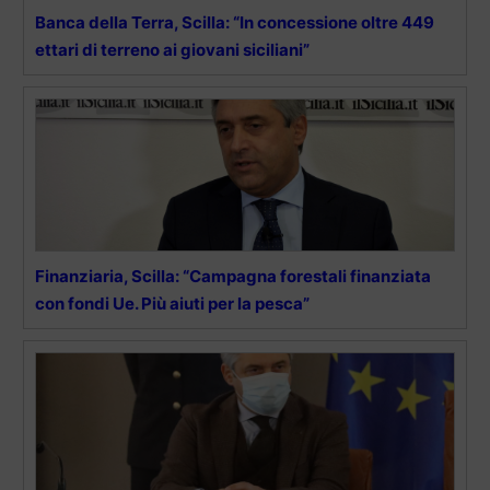
Banca della Terra, Scilla: “In concessione oltre 449
ettari di terreno ai giovani siciliani”
Finanziaria, Scilla: “Campagna forestali finanziata
con fondi Ue. Più aiuti per la pesca”