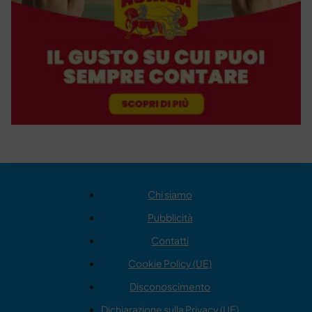
Chi siamo
Pubblicità
Contatti
Cookie Policy (UE)
Disconoscimento
Dichiarazione sulla Privacy (UE)