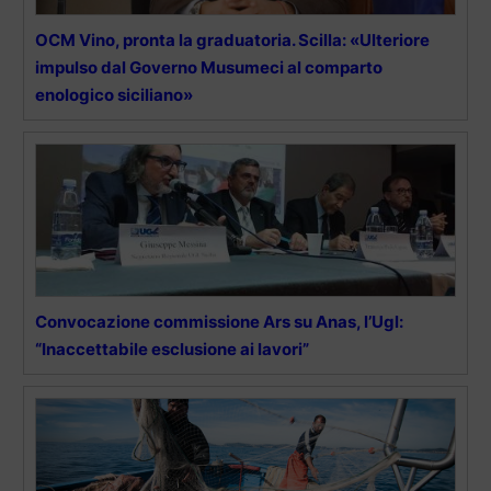
OCM Vino, pronta la graduatoria. Scilla: «Ulteriore
impulso dal Governo Musumeci al comparto
enologico siciliano»
Convocazione commissione Ars su Anas, l’Ugl:
“Inaccettabile esclusione ai lavori”