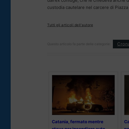
dall’ex coniuge, che le chiedeva anche de
custodia cautelare nel carcere di Piazza
Tutti gli articoli dell'autore
Cron
Questo articolo fa parte delle categorie:
Catania, fermato mentre
Ca
stava per incendiare auto
pe