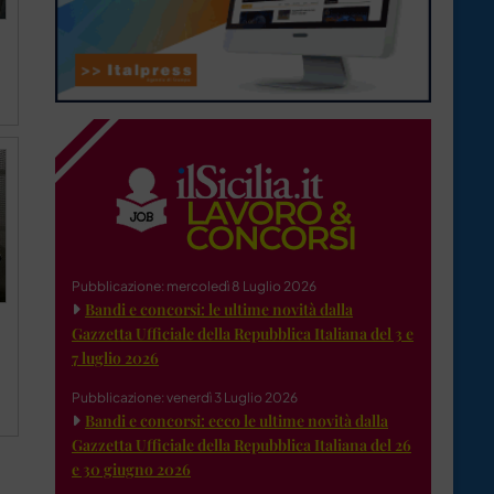
Pubblicazione: mercoledì 8 Luglio 2026
Bandi e concorsi: le ultime novità dalla
Gazzetta Ufficiale della Repubblica Italiana del 3 e
7 luglio 2026
Pubblicazione: venerdì 3 Luglio 2026
Bandi e concorsi: ecco le ultime novità dalla
Gazzetta Ufficiale della Repubblica Italiana del 26
e 30 giugno 2026