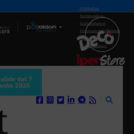
il SiciliaTivù
Siciliarurale.eu
Siciliammare.it
Il Network
Il Giornale della Bellezza
Siciliamedica.it
Sanitainsicilia.it