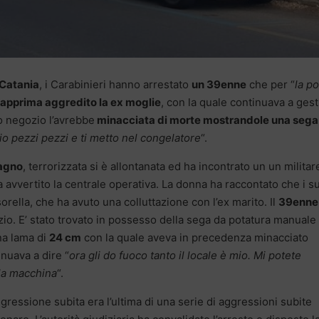
Catania
, i Carabinieri hanno arrestato
un 39enne
che per “
la po
apprima aggredito la ex moglie
, con la quale continuava a gest
ro negozio l’avrebbe
minacciata di morte mostrandole una sega
glio pezzi pezzi e ti metto nel congelatore
“.
bagno
, terrorizzata si è allontanata ed ha incontrato un un militar
a avvertito la centrale operativa. La donna ha raccontato che i s
sorella, che ha avuto una colluttazione con l’ex marito. Il
39enne
io. E’ stato trovato in possesso della sega da potatura manuale
a lama di
24 cm
con la quale aveva in precedenza minacciato
inuava a dire “
ora gli do fuoco tanto il locale è mio. Mi potete
 la macchina
“.
gressione subita era l’ultima di una serie di aggressioni subite