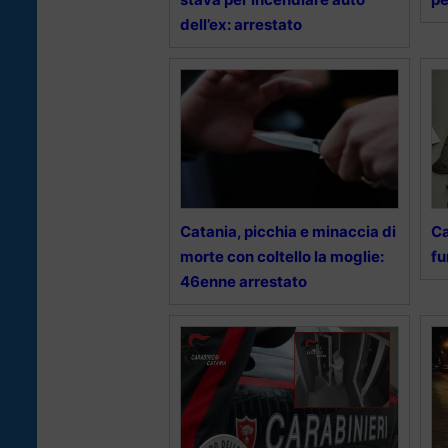
dell’ex: arrestato
Catania, picchia e minaccia di
Ca
morte con coltello la moglie:
fu
46enne arrestato