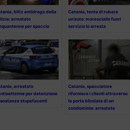
tania, blitz antidroga della
Catania, tenta di rubare
lizia: arrestato
un’auto: maresciallo fuori
nquantenne per spaccio
servizio lo arresta
tania, arrestato
Catania, spacciatore
ntisettenne per detenzione
rifornisce i clienti attraverso
 sostanze stupefacenti
la porta blindata di un
condominio: arrestato