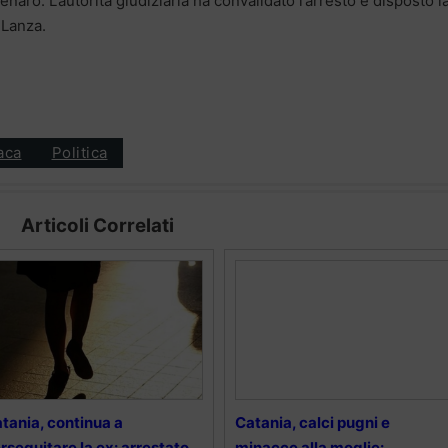
naro. L’autorità giudiziaria ha convalidato l’arresto e disposto l
 Lanza.
aca
Politica
Articoli Correlati
tania, continua a
Catania, calci pugni e
rseguitare la ex: arrestato
minacce alla moglie: