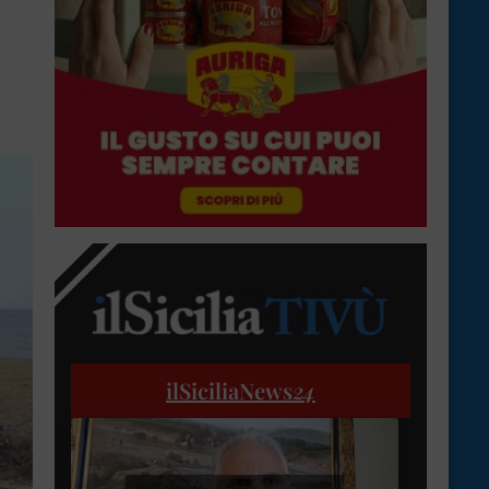
ilSiciliaNews
24