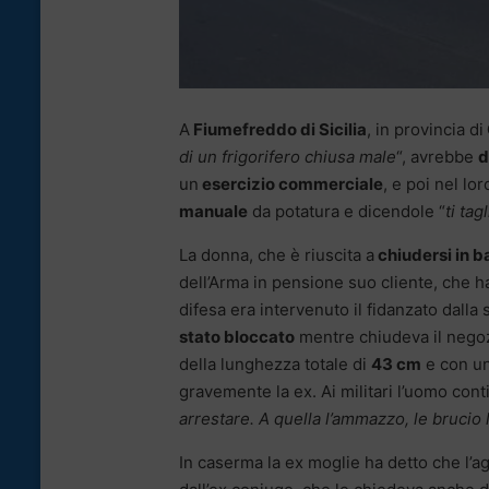
A
Fiumefreddo di Sicilia
, in provincia di
di un frigorifero chiusa male
“, avrebbe
d
un
esercizio commerciale
, e poi nel lo
manuale
da potatura e dicendole “
ti ta
La donna, che è riuscita a
chiudersi in 
dell’Arma in pensione suo cliente, che h
difesa era intervenuto il fidanzato dalla 
stato bloccato
mentre chiudeva il negoz
della lunghezza totale di
43 cm
e con un
gravemente la ex. Ai militari l’uomo cont
arrestare. A quella l’ammazzo, le brucio
In caserma la ex moglie ha detto che l’ag