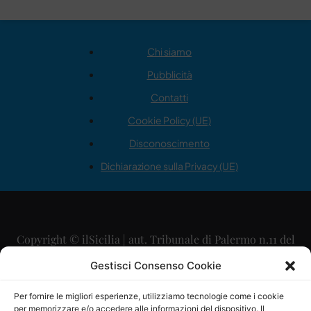
Chi siamo
Pubblicità
Contatti
Cookie Policy (UE)
Disconoscimento
Dichiarazione sulla Privacy (UE)
Copyright © ilSicilia | aut. Tribunale di Palermo n.11 del
29/09/2015
Gestisci Consenso Cookie
Editore: Mercurio Comunicazione Soc. Coop. A.R.L.
Per fornire le migliori esperienze, utilizziamo tecnologie come i cookie
per memorizzare e/o accedere alle informazioni del dispositivo. Il