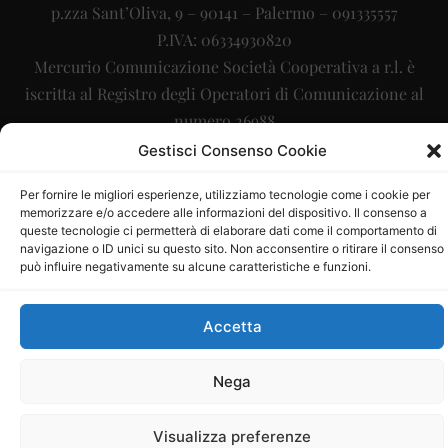
p.zza Sant’Oliva, 9 – 90141 – Palermo – 091335557
P.IVA: 06334930820
Mercurio Comunicazione Società Cooperativa a r.l. è
iscritta al Registro degli Operatori di Comunicazione al
numero 26988
Gestisci Consenso Cookie
Sito gestito da
La Digitale srl
–
info@ladigitale.it
Per fornire le migliori esperienze, utilizziamo tecnologie come i cookie per
memorizzare e/o accedere alle informazioni del dispositivo. Il consenso a
queste tecnologie ci permetterà di elaborare dati come il comportamento di
navigazione o ID unici su questo sito. Non acconsentire o ritirare il consenso
può influire negativamente su alcune caratteristiche e funzioni.
Accetta
Nega
Visualizza preferenze