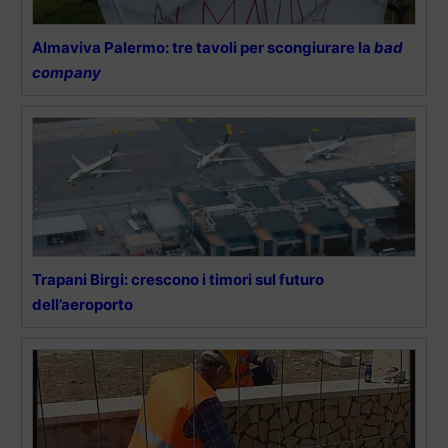
Almaviva Palermo: tre tavoli per scongiurare la
bad
company
Trapani Birgi: crescono i timori sul futuro
dell’aeroporto