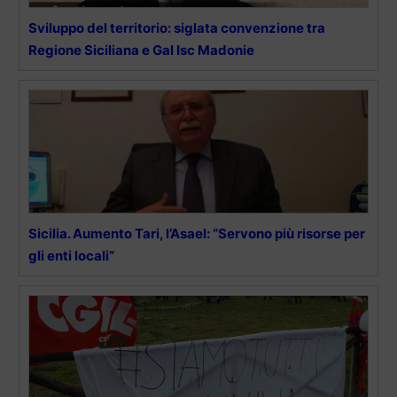
Sviluppo del territorio: siglata convenzione tra
Regione Siciliana e Gal Isc Madonie
Sicilia. Aumento Tari, l’Asael: “Servono più risorse per
gli enti locali”