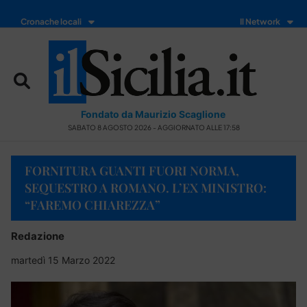
Cronache locali
Il Network
Fondato da Maurizio Scaglione
SABATO 8 AGOSTO 2026 - AGGIORNATO ALLE 17:58
FORNITURA GUANTI FUORI NORMA,
SEQUESTRO A ROMANO. L’EX MINISTRO:
“FAREMO CHIAREZZA”
Redazione
martedì 15 Marzo 2022