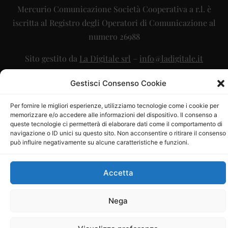
Mercurio Comunicazione Società Cooperativa a r.l. è
iscritta al Registro degli Operatori di Comunicazione al
numero 26988
Sito gestito da
La Digitale srl
–
info@ladigitale.it
Gestisci Consenso Cookie
Per fornire le migliori esperienze, utilizziamo tecnologie come i cookie per
memorizzare e/o accedere alle informazioni del dispositivo. Il consenso a
queste tecnologie ci permetterà di elaborare dati come il comportamento di
navigazione o ID unici su questo sito. Non acconsentire o ritirare il consenso
può influire negativamente su alcune caratteristiche e funzioni.
Accetta
Nega