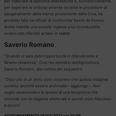
per rilasciare la specifica attestazione e, successivamente,
per superare le criticita’ emerse durante le procedure di
sdoganamento della merce proveniente dalla Cina, ha
prodotto falsi certificati di conformita’ forniti da Romeo
anche tramite una societa’ inglese a lui riconducibile,
ovvero non riferibili ai beni in realta’.
Saverio Romano
“
Quando ci sarà data l’opportunità ci difenderemo e
faremo chiarezza”.
Così l’ex ministro dell’Agricoltura,
Saverio Romano, alla notizia del sequestro.
“
Dopo più di un anno sono sorpreso che questa indagine
continui anziché essere archiviata
– aggiunge –
. Non
voglio assecondare le ipotesi di una tempistica che
coincide con la stagione elettorale e quindi resto fiducioso
e sicuro”.
AGGIORNAMENTO 16/03/2022 ore 10.06