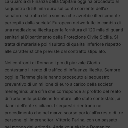
La Guardia di Finanza della Capitale oggi ha proceduto al
sequestro di 58 mila euro sul conto corrente dell’ex
senatore: si tratta della somma che avrebbe illecitamente
percepito dalla societa’ European network tlc in cambio di
una mediazione illecita per la fornitura di 120 mila di guanti
sanitari al Dipartimento della Protezione Civile Sicilia. Si
tratta di materiale poi risultato di qualita’ inferiore rispetto
alle caratteristiche previste dal contratto stipulato.
Nei confronti di Romano i pm di piazzale Clodio
contestano il reato di traffico di influenze illecite. Sempre
oggi le Fiamme gialle hanno proceduto al sequestro
preventivo di un milione di euro a carico della societa’
meneghina: una cifra che corrisponde al profitto del reato
di frode nelle pubbliche forniture, allo stato contestato, ai
danni dell’ente siciliano. I sequestri rientrano nel
procedimento che nel marzo scorso porto’ all’arresto di tre
persone: gli imprenditori Vittorio Farina, con un passato
nel mondo dell’editoria, Andelko Aleksic e Domenico