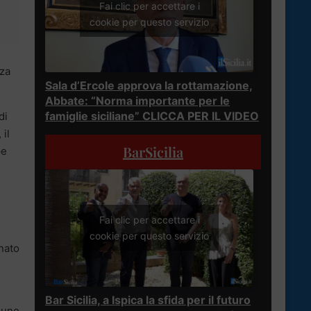
Fai clic per accettare i
cookie per questo servizio
zza
Sala d’Ercole approva la rottamazione,
Abbate: “Norma importante per le
famiglie siciliane” CLICCA PER IL VIDEO
di
 il
BarSicilia
pe
Fai clic per accettare i
cookie per questo servizio
anato
Bar Sicilia, a Ispica la sfida per il futuro
mune