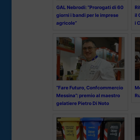
GAL Nebrodi: “Prorogati di 60
Ri
giorni i bandi per le imprese
il
agricole”
i 
“Fare Futuro, Confcommercio
Me
Messina”: premio al maestro
Ru
gelatiere Pietro Di Noto