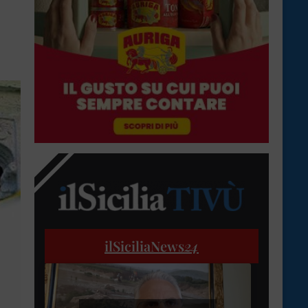
ilSiciliaNews
24