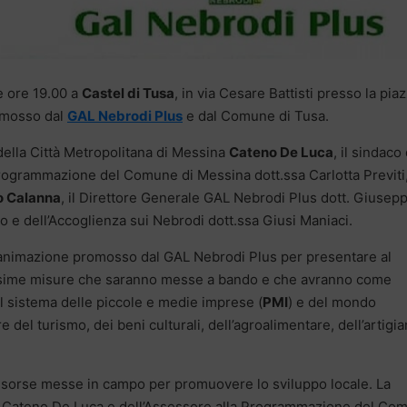
e ore 19.00 a
Castel di Tusa
, in via Cesare Battisti presso la pia
romosso dal
GAL Nebrodi Plus
e dal Comune di Tusa.
della Città Metropolitana di Messina
Cateno De Luca
, il sindaco 
 Programmazione del Comune di Messina dott.ssa Carlotta Previti,
o Calanna
, il Direttore Generale GAL Nebrodi Plus dott. Giusep
o e dell’Accoglienza sui Nebrodi dott.ssa Giusi Maniaci.
di animazione promosso dal GAL Nebrodi Plus per presentare al
ossime misure che saranno messe a bando e che avranno come
o il sistema delle piccole e medie imprese (
PMI
) e del mondo
 del turismo, dei beni culturali, dell’agroalimentare, dell’artigi
risorse messe in campo per promuovere lo sviluppo locale. La
. Cateno De Luca e dell’Assessore alla Programmazione del Co