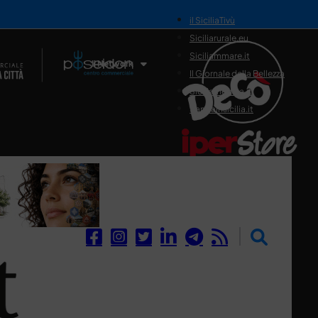
il SiciliaTivù
Siciliarurale.eu
Siciliammare.it
Il Network
Il Giornale della Bellezza
Siciliamedica.it
Sanitainsicilia.it