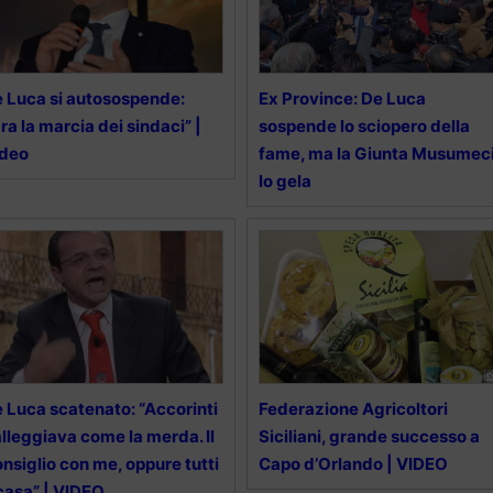
 Luca si autosospende:
Ex Province: De Luca
ra la marcia dei sindaci” |
sospende lo sciopero della
ideo
fame, ma la Giunta Musumec
lo gela
 Luca scatenato: “Accorinti
Federazione Agricoltori
lleggiava come la merda. Il
Siciliani, grande successo a
nsiglio con me, oppure tutti
Capo d’Orlando | VIDEO
casa” | VIDEO