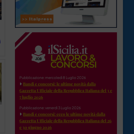
i
Pubblicazione: mercoledì 8 Luglio 2026
Bandi e concorsi: le ultime novità dalla
Gazzetta Ufficiale della Repubblica Italiana del 3 e
7 luglio 2026
Pubblicazione: venerdì 3 Luglio 2026
Bandi e concorsi: ecco le ultime novità dalla
Gazzetta Ufficiale della Repubblica Italiana del 26
e 30 giugno 2026