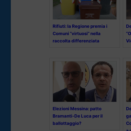
Rifiuti: la Regione premia i
De
Comuni “virtuosi” nella
“O
raccolta differenziata
V
Elezioni Messina: patto
De
Bramanti-De Luca per il
ga
ballottaggio?
Co
a 