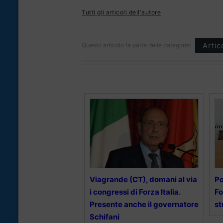
Tutti gli articoli dell'autore
Artic
Questo articolo fa parte delle categorie:
Viagrande (CT), domani al via
Po
i congressi di Forza Italia.
Fo
Presente anche il governatore
st
Schifani