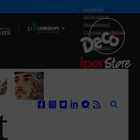
il SiciliaTivù
Siciliarurale.eu
Siciliammare.it
Il Network
Il Giornale della Bellezza
Siciliamedica.it
Sanitainsicilia.it