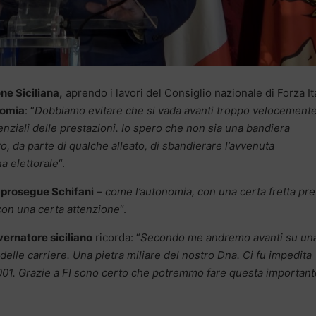
ne Siciliana,
aprendo i lavori del Consiglio nazionale di Forza It
nomia
: “
Dobbiamo evitare che si vada avanti troppo velocemente
senziali delle prestazioni. Io spero che non sia una bandiera
o, da parte di qualche alleato, di sbandierare l’avvenuta
a elettorale
“.
–
prosegue Schifani
–
come l’autonomia, con una certa fretta pre
 con una certa attenzione
“.
ernatore siciliano
ricorda: “
Secondo me andremo avanti su un
elle carriere. Una pietra miliare del nostro Dna. Ci fu impedita
 2001. Grazie a FI sono certo che potremmo fare questa important