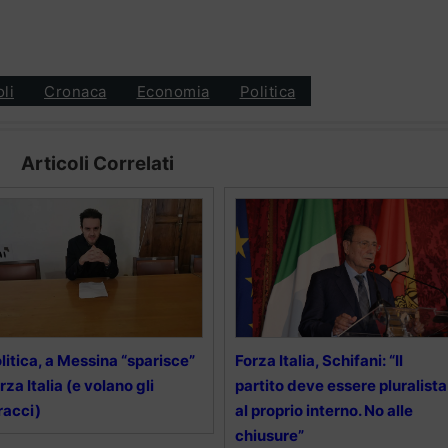
oli
Cronaca
Economia
Politica
Articoli Correlati
litica, a Messina “sparisce”
Forza Italia, Schifani: “Il
rza Italia (e volano gli
partito deve essere pluralista
racci)
al proprio interno. No alle
chiusure”