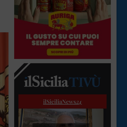
ilSiciliaNews
24