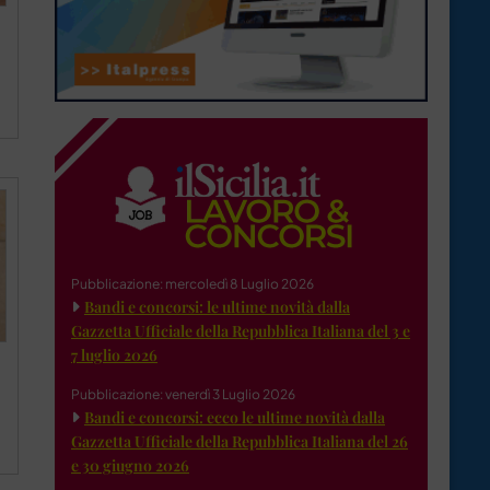
Pubblicazione: mercoledì 8 Luglio 2026
Bandi e concorsi: le ultime novità dalla
Gazzetta Ufficiale della Repubblica Italiana del 3 e
7 luglio 2026
Pubblicazione: venerdì 3 Luglio 2026
Bandi e concorsi: ecco le ultime novità dalla
Gazzetta Ufficiale della Repubblica Italiana del 26
e 30 giugno 2026