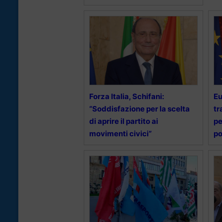
Forza Italia, Schifani:
Eu
“Soddisfazione per la scelta
tr
di aprire il partito ai
pe
movimenti civici”
po