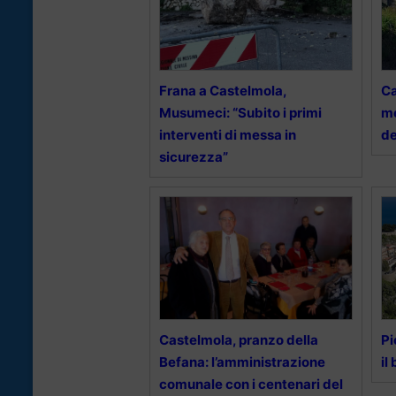
Frana a Castelmola,
Ca
Musumeci: “Subito i primi
me
interventi di messa in
de
sicurezza”
Castelmola, pranzo della
Pi
Befana: l’amministrazione
il
comunale con i centenari del