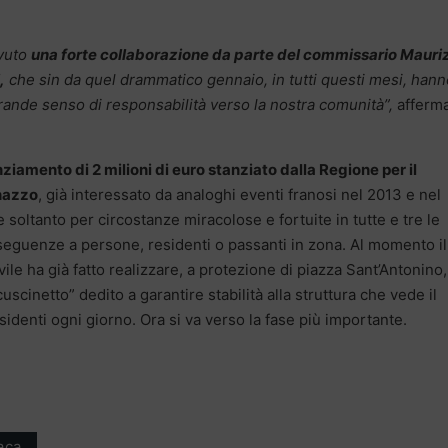
vuto
una forte collaborazione da parte del commissario Mauri
,
che sin da quel drammatico gennaio, in tutti questi mesi, hann
nde senso di responsabilità verso la nostra comunità”,
afferm
iamento di 2 milioni di euro stanziato dalla Regione per il
nazzo
, già interessato da analoghi eventi franosi nel 2013 e nel
e soltanto per circostanze miracolose e fortuite in tutte e tre le
seguenze a persone, residenti o passanti in zona. Al momento il
le ha già fatto realizzare, a protezione di piazza Sant’Antonino, 
scinetto” dedito a garantire stabilità alla struttura che vede il
esidenti ogni giorno. Ora si va verso la fase più importante.
aca