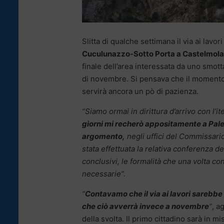
Slitta di qualche settimana il via ai lavor
Cuculunazzo-Sotto Porta a Castelmola
finale dell’area interessata da uno smo
di novembre. Si pensava che il momento 
servirà ancora un pò di pazienza.
“Siamo ormai in dirittura d’arrivo con l’
giorni mi recherò appositamente a Paler
argomento,
negli uffici del Commissario
stata effettuata la relativa conferenza de
conclusivi, le formalità che una volta c
necessarie”.
“
Contavamo che il via ai lavori sarebbe
che ciò avverrà invece a novembre
“
, a
della svolta. Il primo cittadino sarà in 