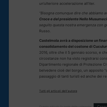
un’ulteriore accelerazione all’iter.
“Bisogna comunque dire che abbiamo a
Croce e del presidente Nello Musumeci
seguito questa nostra emergenza con gra
Russo.
Castelmola avrà a disposizione un finanz
consolidamento del costone di Cuculu
2016, oltre che il 5 gennaio scorso, e ch
circostanze non ha visto registrarsi con
Dipartimento regionale di Protezione Civi
belvedere cioè del borgo, un apposito “cu
passaggio di tanti turisti ed anche dei r
Tutti gli articoli dell'autore
Cron
Questo articolo fa parte delle categorie: