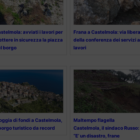
stelmola: avviati i lavori per
Frana a Castelmola: via liber
ttere in sicurezza la piazza
della conferenza dei servizi a
l borgo
lavori
oggia di fondi a Castelmola,
Maltempo flagella
 borgo turistico da record
Castelmola, il sindaco Russo:
“E’ un disastro, frane