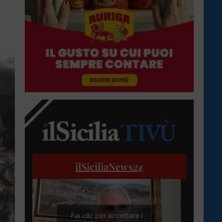
ilSiciliaNews
24
Fai clic per accettare i