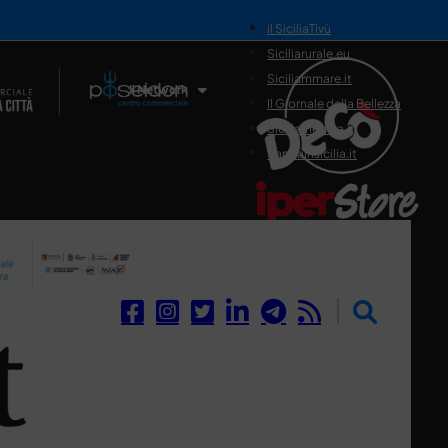
il SiciliaTivù
Siciliarurale.eu
Siciliammare.it
Il Network
Il Giornale della Bellezza
Siciliamedica.it
Sanitainsicilia.it