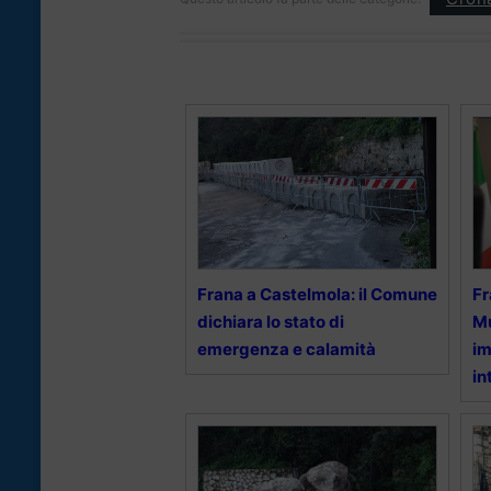
Frana a Castelmola: il Comune
Fr
dichiara lo stato di
M
emergenza e calamità
im
in