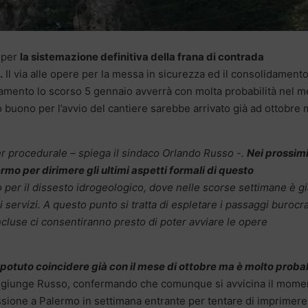
i per
la sistemazione definitiva della frana di contrada
.
Il via alle opere per la messa in sicurezza ed il consolidament
ttamento lo scorso 5 gennaio avverrà con molta probabilità nel 
buono per l’avvio del cantiere sarebbe arrivato già ad ottobre 
iter procedurale – spiega il sindaco Orlando Russo -.
Nei prossim
mo per dirimere gli ultimi aspetti formali di questo
 per il dissesto idrogeologico, dove nelle scorse settimane è gi
i servizi. A questo punto si tratta di espletare i passaggi burocra
oncluse ci consentiranno presto di poter avviare le opere
 potuto coincidere già con il mese di ottobre ma è molto proba
ggiunge Russo, confermando che comunque si avvicina il mome
missione a Palermo in settimana entrante per tentare di imprimere