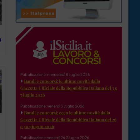
a
i
Pubblicazione: mercoledì 8 Luglio 2026
Bandi e concorsi: le ultime novità dalla
Gazzetta Ufficiale della Repubblica Italiana del 3 e
7 luglio 2026
Pubblicazione: venerdì 3 Luglio 2026
Bandi e concorsi: ecco le ultime novità dalla
Gazzetta Ufficiale della Repubblica Italiana del 26
e 30 giugno 2026
Pubblicazione: venerdì 26 Giugno 2026