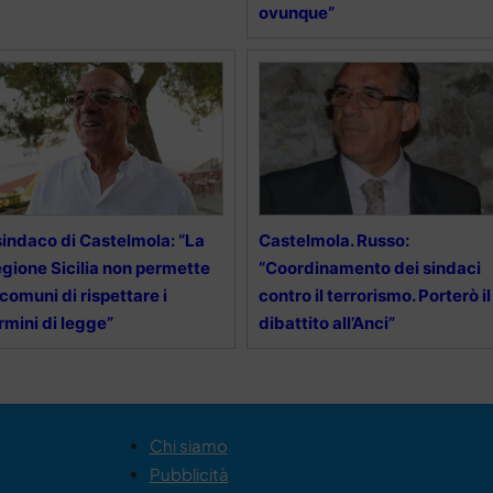
ovunque”
 sindaco di Castelmola: “La
Castelmola. Russo:
gione Sicilia non permette
“Coordinamento dei sindaci
 comuni di rispettare i
contro il terrorismo. Porterò il
rmini di legge”
dibattito all’Anci”
Chi siamo
Pubblicità