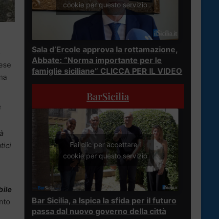
cookie per questo servizio
Sala d’Ercole approva la rottamazione,
o
Abbate: “Norma importante per le
mese
famiglie siciliane” CLICCA PER IL VIDEO
ma
BarSicilia
i
à
Fai clic per accettare i
tici
cookie per questo servizio
bile
Bar Sicilia, a Ispica la sfida per il futuro
nto
passa dal nuovo governo della città