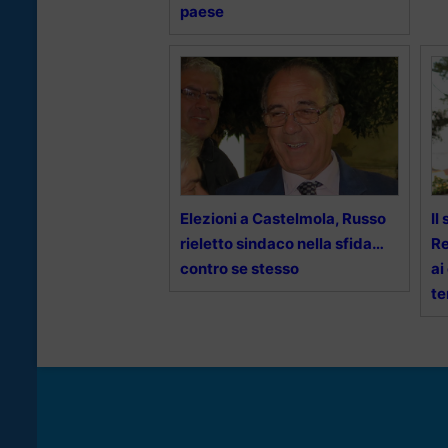
paese
Elezioni a Castelmola, Russo
Il
rieletto sindaco nella sfida…
Re
contro se stesso
ai
te