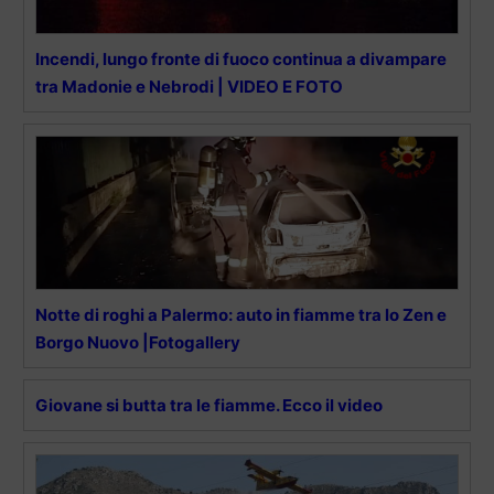
Incendi, lungo fronte di fuoco continua a divampare
tra Madonie e Nebrodi | VIDEO E FOTO
Notte di roghi a Palermo: auto in fiamme tra lo Zen e
Borgo Nuovo |Fotogallery
Giovane si butta tra le fiamme. Ecco il video