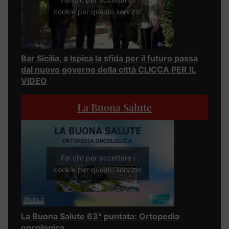
cookie per questo servizio
Bar Sicilia, a Ispica la sfida per il futuro passa
dal nuovo governo della città CLICCA PER IL
VIDEO
La Buona Salute
Fai clic per accettare i
cookie per questo servizio
La Buona Salute 63° puntata: Ortopedia
oncologica