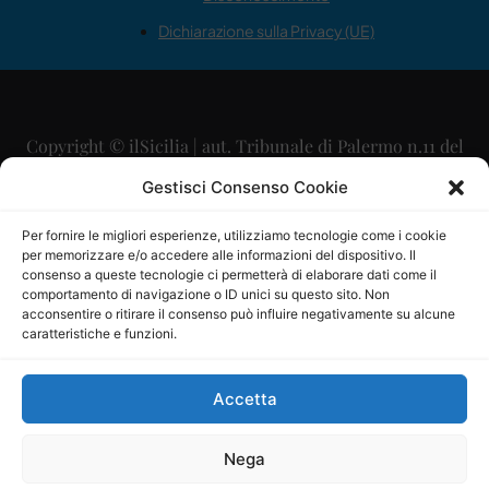
Dichiarazione sulla Privacy (UE)
Copyright © ilSicilia | aut. Tribunale di Palermo n.11 del
29/09/2015
Gestisci Consenso Cookie
Editore: Mercurio Comunicazione Soc. Coop. A.R.L.
Per fornire le migliori esperienze, utilizziamo tecnologie come i cookie
per memorizzare e/o accedere alle informazioni del dispositivo. Il
Direttore Editoriale: Maurizio Scaglione
consenso a queste tecnologie ci permetterà di elaborare dati come il
comportamento di navigazione o ID unici su questo sito. Non
Direttore Responsabile: Maria Calabrese
acconsentire o ritirare il consenso può influire negativamente su alcune
caratteristiche e funzioni.
p.zza Sant’Oliva, 9 – 90141 – Palermo – 091335557
P.IVA: 06334930820
Accetta
Mercurio Comunicazione Società Cooperativa a r.l. è
iscritta al Registro degli Operatori di Comunicazione al
Nega
numero 26988