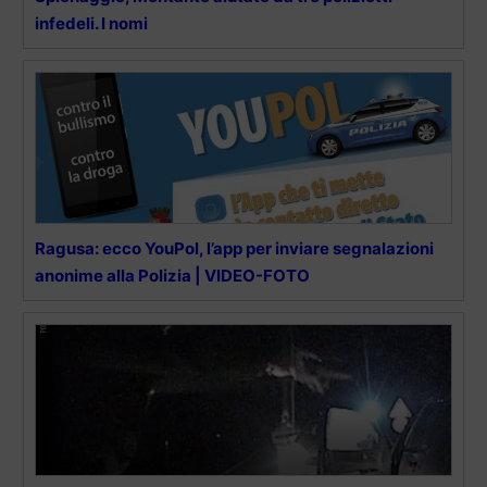
infedeli. I nomi
Ragusa: ecco YouPol, l’app per inviare segnalazioni
anonime alla Polizia | VIDEO-FOTO