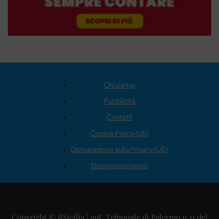
Chi siamo
Pubblicità
Contatti
Cookie Policy (UE)
Dichiarazione sulla Privacy (UE)
Disconoscimento
Copyright © ilSicilia | aut. Tribunale di Palermo n.11 del