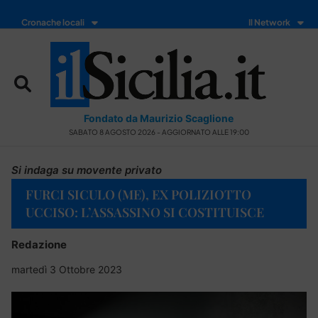
Cronache locali
Il Network
Fondato da Maurizio Scaglione
SABATO 8 AGOSTO 2026 - AGGIORNATO ALLE 19:00
Si indaga su movente privato
FURCI SICULO (ME), EX POLIZIOTTO
UCCISO: L’ASSASSINO SI COSTITUISCE
Redazione
martedì 3 Ottobre 2023