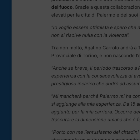
del fuoco.
Grazie a questa collaborazion
elevati per la città di Palermo e dei suoi 
“Io voglio essere ottimista e spero che no
non si risolve nulla con la violenza”.
Tra non molto, Agatino Carrolo andrà a T
Provinciale di Torino, e non nasconde l’
“Anche se breve, il periodo trascorso a
esperienza con la consapevolezza di ave
prestigioso incarico che andrò ad assu
“
Mi mancherà perché Palermo mi ha conse
si aggiunge alla mia esperienza. Da 15 a
aggiunto per la mia carriera. Occorre ded
trascurare la dimensione umana che è f
“Porto con me l’entusiasmo dei cittadini 
sicuramente mi aiuteranno a proseguire il