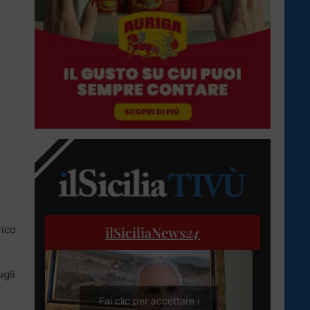
rico
ilSiciliaNews
24
ugli
Fai clic per accettare i