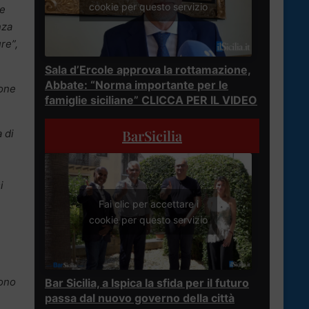
cookie per questo servizio
 e
nza
re”,
Sala d’Ercole approva la rottamazione,
Abbate: “Norma importante per le
ione
famiglie siciliane” CLICCA PER IL VIDEO
BarSicilia
 di
i
Fai clic per accettare i
cookie per questo servizio
sono
Bar Sicilia, a Ispica la sfida per il futuro
passa dal nuovo governo della città