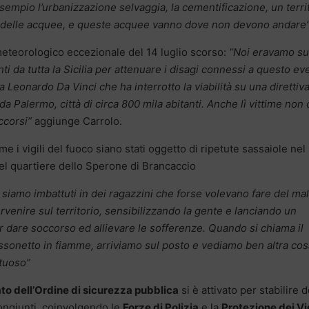
mpio l’urbanizzazione selvaggia, la cementificazione, un terri
o delle acquee, e queste acquee vanno dove non devono andare”
meteorologico eccezionale del 14 luglio scorso:
“Noi eravamo su
i da tutta la Sicilia per attenuare i disagi connessi a questo ev
a Leonardo Da Vinci che ha interrotto la viabilità su una direttiva
 da Palermo, città di circa 800 mila abitanti. Anche lì vittime non 
ccorsi”
aggiunge Carrolo.
e i vigili del fuoco siano stati oggetto di ripetute sassaiole nel
el quartiere dello Sperone di Brancaccio
i siamo imbattuti in dei ragazzini che forse volevano fare del mal
tervenire sul territorio, sensibilizzando la gente e lanciando un
er dare soccorso ed allievare le sofferenze. Quando si chiama il
ssonetto in fiamme, arriviamo sul posto e vediamo ben altra cos
ttuoso”
o dell’Ordine di sicurezza pubblica
si è attivato per stabilire d
congiunti, coinvolgendo le
Forze di Polizia
e la
Protezione dei Vig