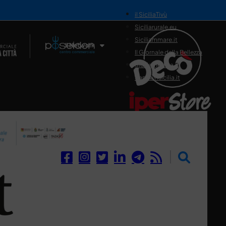
il SiciliaTivù
Siciliarurale.eu
Siciliammare.it
Il Network
Il Giornale della Bellezza
Siciliamedica.it
Sanitainsicilia.it