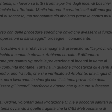
ntensi, un lavoro su tutti i fronti a partire dagli incendi boschivi
inciale ha effettuato 18mila interventi caratterizzati dall’emerge
ni di soccorso, ma nonostante ciò abbiamo preso le contro misu
corso con delle procedure specifiche covid che avessero la funz
e operazioni di salvataggio
“, prosegue il comandante.
o boschivo e alla relativa campagna di prevenzione:
“La provincia
 rischio incendio è elevato. Abbiamo cercato di diffondere
zione per quanto riguarda la prevenzione di incendi insieme ai
le comunità montane. Tuttavia, in qualche circostanza gli eventi s
cendio, uno fra tutti, che si è verificato ad Altofonte, una lingua di
, però lavorando in sinergia con il sistema provinciale della
lizzare gli incendi interfaccia evitando che qualcuno si facesse
ell’Ordine, volontari della Protezione Civile e soccorsi sanitari 
stema ovviando a quelle fragilità che la Città Metropolitana di