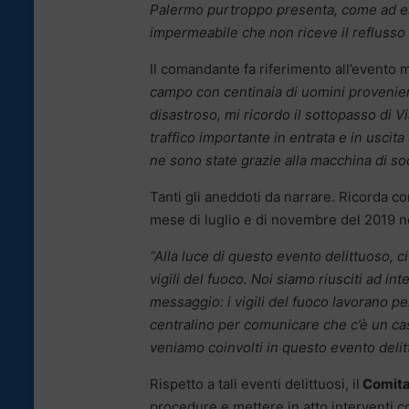
Palermo purtroppo presenta, come ad ese
impermeabile che non riceve il refluss
Il comandante fa riferimento all’evento 
campo con centinaia di uomini provenient
disastroso, mi ricordo il sottopasso di Vi
traffico importante in entrata e in uscita
ne sono state grazie alla macchina di so
Tanti gli aneddoti da narrare. Ricorda com
mese di luglio e di novembre del 2019 n
“Alla luce di questo evento delittuoso, c
vigili del fuoco. Noi siamo riusciti ad in
messaggio: i vigili del fuoco lavorano p
centralino per comunicare che c’è un ca
veniamo coinvolti in questo evento deli
Rispetto a tali eventi delittuosi, il
Comitat
procedure e mettere in atto interventi 