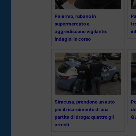
Palermo, rubano in
Pa
supermercato e
tr
aggrediscono vigilante:
in
indagini in corso
Siracusa, prendono un auto
Po
per il risarcimento di una
de
partita di droga: quattro gli
Qu
arresti