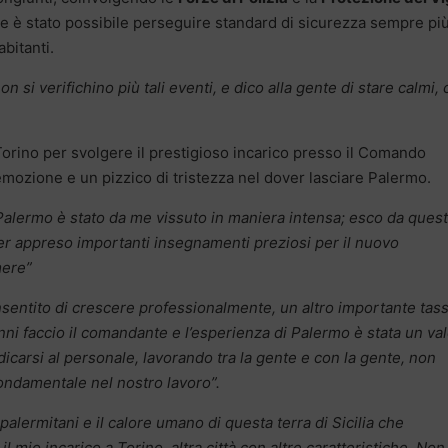
e è stato possibile perseguire standard di sicurezza sempre pi
abitanti.
n si verifichino più tali eventi, e dico alla gente di stare calmi,
orino per svolgere il prestigioso incarico presso il Comando
emozione e un pizzico di tristezza nel dover lasciare Palermo.
 Palermo è stato da me vissuto in maniera intensa; esco da ques
r appreso importanti insegnamenti preziosi per il nuovo
mere”
ntito di crescere professionalmente, un altro importante tass
nni faccio il comandante e l’esperienza di Palermo è stata un va
icarsi al personale, lavorando tra la gente e con la gente, non
ondamentale nel nostro lavoro”.
palermitani e il calore umano di questa terra di Sicilia che
 mio incarico a Torino, altra città con altre caratteristiche. Non