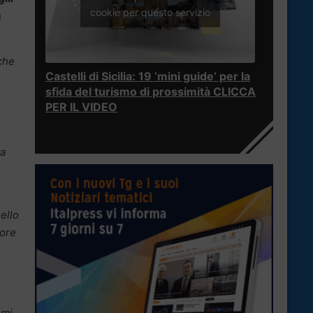
cookie per questo servizio
ù
 che
Castelli di Sicilia: 19 ‘mini guide’ per la
sfida del turismo di prossimità CLICCA
PER IL VIDEO
ta
ello
lore
 mi