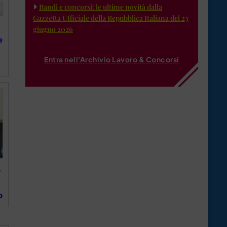
Bandi e concorsi: le ultime novità dalla
Gazzetta Ufficiale della Repubblica Italiana del 23
giugno 2026
e
Entra nell'Archivio Lavoro & Concorsi
o
o