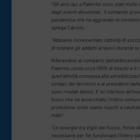
“Gli anni qui a Palermo sono stati molto i
dagli eventi alluvionali. Il comando prov
pandemica che ha aggravato le condizio
spiega Carrolo
.
“Abbiamo incrementato l’attività di soc
di tutelare gli addetti ai lavori durante l
Riferendosi al comparto dell’antincendi
Palermo conta circa l’80% di boschi e il
quell’attività connessa alla sensibilizza
sindaci del territorio e ai presidenti del
sono rivelati dolosi. E mi riferisco all’in
fuoco che ha accerchiato l’intero comune
protezione civile siamo riusciti a neutra
male”.
“Le sinergie tra Vigili del Fuoco, Forze d
necessarie per far funzionare l’intero si