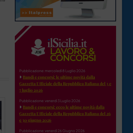
Pubblicazione: mercoledì 8 Luglio 2026
Bandi e concorsi: le ultime novità dalla
Gazzetta Ufficiale della Repubblica Italiana del 3 e
7 luglio 2026
Pubblicazione: venerdì 3 Luglio 2026
Bandi e concorsi: ecco le ultime novità dalla
Gazzetta Ufficiale della Repubblica Italiana del 26
e 30 giugno 2026
Pubblicazione: venerdì 26 Giugno 2026