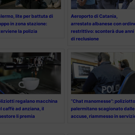
lermo, lite per battuta di
Aeroporto di Catania,
oppo in zona stazione:
arrestato albanese con ordin
terviene la polizia
restrittivo: sconterà due anni
di reclusione
liziotti regalano macchina
“Chat manomesse”: poliziott
l caffè ad anziana, il
palermitano scagionato dalle
estore li premia
accuse, riammesso in servizi