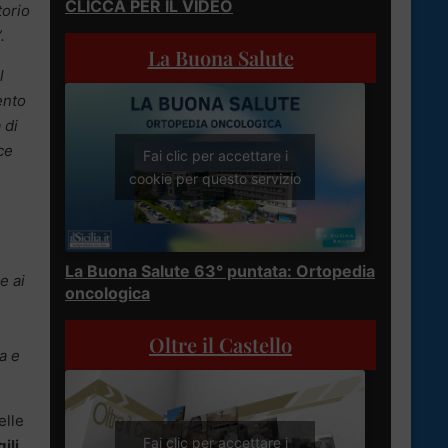
CLICCA PER IL VIDEO
torio
.
La Buona Salute
l
ento
 di
ce
Fai clic per accettare i
cookie per questo servizio
La Buona Salute 63° puntata: Ortopedia
e ai
oncologica
Oltre il Castello
a e
elle
Fai clic per accettare i
ili