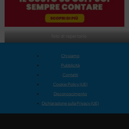
foto di repertorio
Chi siamo
Pubblicità
Contatti
Cookie Policy (UE)
Disconoscimento
Dichiarazione sulla Privacy (UE)