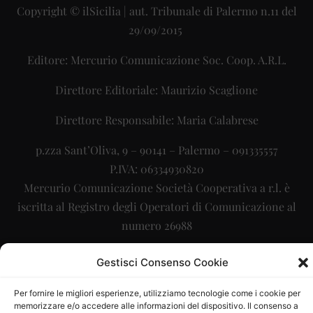
Copyright © ilSicilia | aut. Tribunale di Palermo n.11 del
29/09/2015
Editore: Mercurio Comunicazione Soc. Coop. A.R.L.
Direttore Editoriale: Maurizio Scaglione
Direttore Responsabile: Maria Calabrese
p.zza Sant’Oliva, 9 – 90141 – Palermo – 091335557
P.IVA: 06334930820
Mercurio Comunicazione Società Cooperativa a r.l. è
iscritta al Registro degli Operatori di Comunicazione al
numero 26988
Sito gestito da
La Digitale srl
–
info@ladigitale.it
Gestisci Consenso Cookie
Per fornire le migliori esperienze, utilizziamo tecnologie come i cookie per
memorizzare e/o accedere alle informazioni del dispositivo. Il consenso a