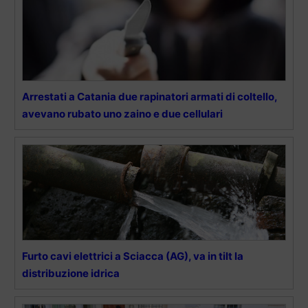
Arrestati a Catania due rapinatori armati di coltello,
avevano rubato uno zaino e due cellulari
Furto cavi elettrici a Sciacca (AG), va in tilt la
distribuzione idrica