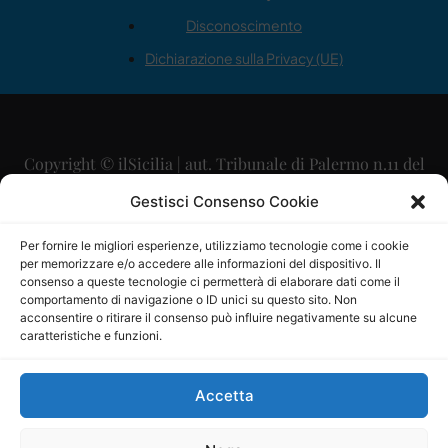
Disconoscimento
Dichiarazione sulla Privacy (UE)
Copyright © ilSicilia | aut. Tribunale di Palermo n.11 del
29/09/2015
Gestisci Consenso Cookie
Editore: Mercurio Comunicazione Soc. Coop. A.R.L.
Per fornire le migliori esperienze, utilizziamo tecnologie come i cookie
per memorizzare e/o accedere alle informazioni del dispositivo. Il
Direttore Editoriale: Maurizio Scaglione
consenso a queste tecnologie ci permetterà di elaborare dati come il
comportamento di navigazione o ID unici su questo sito. Non
Direttore Responsabile: Maria Calabrese
acconsentire o ritirare il consenso può influire negativamente su alcune
caratteristiche e funzioni.
p.zza Sant’Oliva, 9 – 90141 – Palermo – 091335557
P.IVA: 06334930820
Accetta
Mercurio Comunicazione Società Cooperativa a r.l. è
iscritta al Registro degli Operatori di Comunicazione al