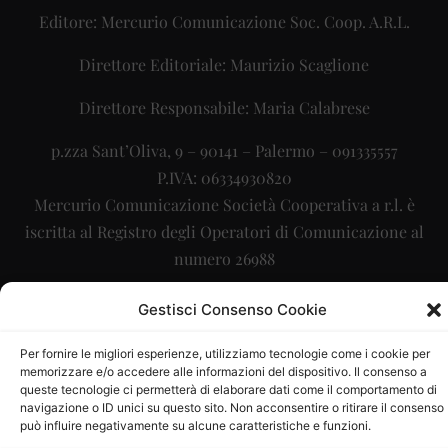
Editore: Mercurio Comunicazione Soc. Coop. A.R.L.
Direttore Editoriale: Maurizio Scaglione
Direttore Responsabile: Maria Calabrese
p.zza Sant’Oliva, 9 – 90141 – Palermo – 091335557
P.IVA: 06334930820
Mercurio Comunicazione Società Cooperativa a r.l. è
iscritta al Registro degli Operatori di Comunicazione al
numero 26988
Sito gestito da
La Digitale srl
–
info@ladigitale.it
Gestisci Consenso Cookie
Per fornire le migliori esperienze, utilizziamo tecnologie come i cookie per
memorizzare e/o accedere alle informazioni del dispositivo. Il consenso a
queste tecnologie ci permetterà di elaborare dati come il comportamento di
navigazione o ID unici su questo sito. Non acconsentire o ritirare il consenso
può influire negativamente su alcune caratteristiche e funzioni.