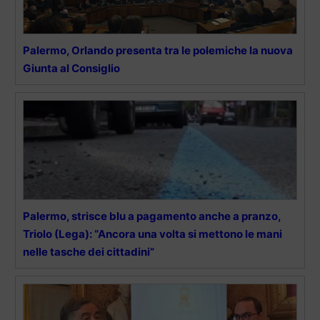
Palermo, Orlando presenta tra le polemiche la nuova
Giunta al Consiglio
Palermo, strisce blu a pagamento anche a pranzo,
Triolo (Lega): “Ancora una volta si mettono le mani
nelle tasche dei cittadini”