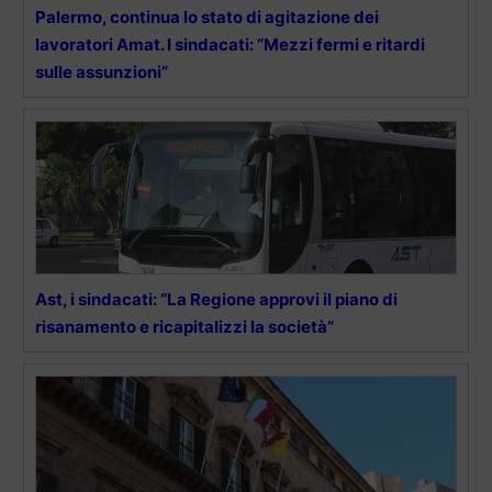
Palermo, continua lo stato di agitazione dei
lavoratori Amat. I sindacati: “Mezzi fermi e ritardi
sulle assunzioni”
Ast, i sindacati: “La Regione approvi il piano di
risanamento e ricapitalizzi la società”