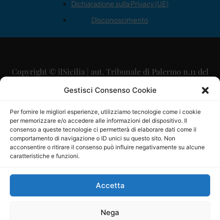
Dichiarazione sulla Privacy (UE)
Disconoscimento
Copyright © ilSicilia | aut. Tribunale di Palermo n.11 del
29/09/2015
Gestisci Consenso Cookie
Editore: Mercurio Comunicazione Soc. Coop. A.R.L.
Per fornire le migliori esperienze, utilizziamo tecnologie come i cookie
per memorizzare e/o accedere alle informazioni del dispositivo. Il
Direttore Editoriale: Maurizio Scaglione
consenso a queste tecnologie ci permetterà di elaborare dati come il
comportamento di navigazione o ID unici su questo sito. Non
Direttore Responsabile: Maria Calabrese
acconsentire o ritirare il consenso può influire negativamente su alcune
caratteristiche e funzioni.
p.zza Sant’Oliva, 9 – 90141 – Palermo – 091335557
P.IVA: 06334930820
Accetta
Mercurio Comunicazione Società Cooperativa a r.l. è
iscritta al Registro degli Operatori di Comunicazione al
Nega