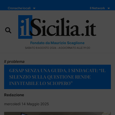
Cronache locali
Il Network
Fondato da Maurizio Scaglione
SABATO 8 AGOSTO 2026 - AGGIORNATO ALLE 19:00
Il problema
GESAP SENZA UNA GUIDA, I SINDACATI: “IL
SILENZIO SULLA QUESTIONE RENDE
INEVITABILE LO SCIOPERO”
Redazione
mercoledì 14 Maggio 2025